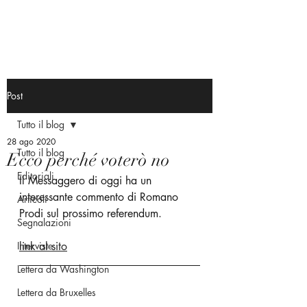
Post
Tutto il blog
28 ago 2020
Tutto il blog
Ecco perché voterò no
Editoriali
Il Messaggero di oggi ha un 
interessante commento di Romano 
Articoli
Prodi sul prossimo referendum.
Segnalazioni
Interviste
link al sito
Lettera da Washington
Lettera da Bruxelles