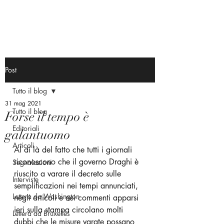
Post
Tutto il blog
31 mag 2021
Tutto il blog
Forse il tempo è
Editoriali
galantuomo
Articoli
Al di là del fatto che tutti i giornali 
riconoscono che il governo Draghi è 
Segnalazioni
riuscito a varare il decreto sulle 
Interviste
semplificazioni nei tempi annunciati, 
Lettera da Washington
negli articoli e nei commenti apparsi 
ieri sulla stampa circolano molti 
Lettera da Bruxelles
dubbi che le misure varate possano 