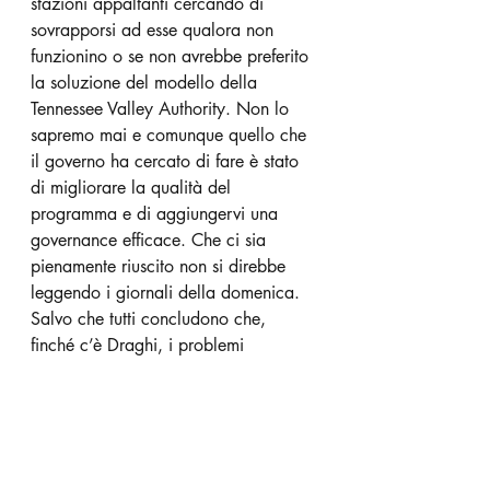
stazioni appaltanti cercando di 
sovrapporsi ad esse qualora non 
funzionino o se non avrebbe preferito 
la soluzione del modello della 
Tennessee Valley Authority. Non lo 
sapremo mai e comunque quello che 
il governo ha cercato di fare è stato 
di migliorare la qualità del 
programma e di aggiungervi una 
governance efficace. Che ci sia 
pienamente riuscito non si direbbe 
leggendo i giornali della domenica. 
Salvo che tutti concludono che, 
finché c’è Draghi, i problemi 
potranno essere risolti con interventi 
ad hoc.
Qui viene la considerazione politica. 
Nei giorni scorsi abbiamo notato che 
sia il segretario del PD – in modo 