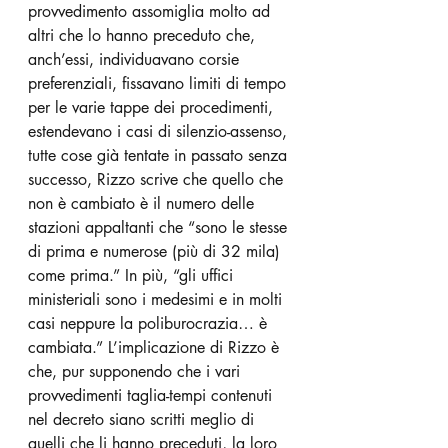
provvedimento assomiglia molto ad 
altri che lo hanno preceduto che, 
anch’essi, individuavano corsie 
preferenziali, fissavano limiti di tempo 
per le varie tappe dei procedimenti, 
estendevano i casi di silenzio-assenso, 
tutte cose già tentate in passato senza 
successo, Rizzo scrive che quello che 
non è cambiato è il numero delle 
stazioni appaltanti che “sono le stesse 
di prima e numerose (più di 32 mila) 
come prima.” In più, “gli uffici 
ministeriali sono i medesimi e in molti 
casi neppure la poliburocrazia… è 
cambiata.” L’implicazione di Rizzo è 
che, pur supponendo che i vari 
provvedimenti taglia-tempi contenuti 
nel decreto siano scritti meglio di 
quelli che li hanno preceduti, la loro 