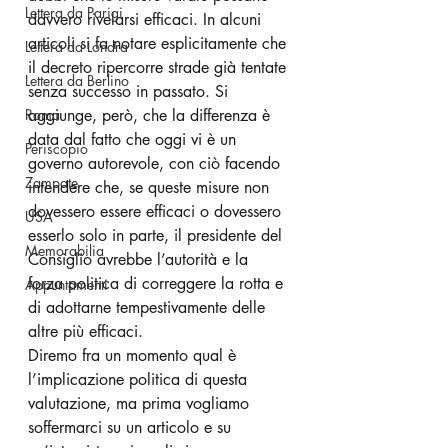
Lettera da Parigi
davvero rivelarsi efficaci. In alcuni 
articoli si fa notare esplicitamente che 
Lettera da Londra
il decreto ripercorre strade già tentate 
Lettera da Berlino
senza successo in passato. Si 
Roma
aggiunge, però, che la differenza è 
data dal fatto che oggi vi è un 
Periscopio
governo autorevole, con ciò facendo 
Zampate
intendere che, se queste misure non 
dovessero essere efficaci o dovessero 
USA
esserlo solo in parte, il presidente del 
Memorabilia
Consiglio avrebbe l’autorità e la 
forza politica di correggere la rotta e 
Appuntamenti
di adottarne tempestivamente delle 
altre più efficaci. 
Diremo fra un momento qual è 
l’implicazione politica di questa 
valutazione, ma prima vogliamo 
soffermarci su un articolo e su 