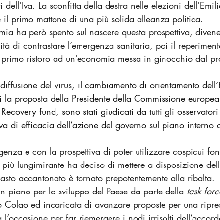
 dell’Iva. La sconfitta della destra nelle elezioni dell’Em
 il primo mattone di una più solida alleanza politica.
mia ha però spento sul nascere questa prospettiva, divene
ità di contrastare l’emergenza sanitaria, poi il reperimento
 primo ristoro ad un’economia messa in ginocchio dal pr
 diffusione del virus
, il cambiamento di orientamento dell’
poi la proposta della Presidente della Commissione europe
Recovery fund, sono stati giudicati da tutti gli osservatori
 di efficacia dell’azione del governo sul piano interno 
genza e con la prospettiva di poter utilizzare cospicui fo
più lungimirante ha deciso di mettere a disposizione dell’It
asto accantonato è tornato prepotentemente alla ribalta. 
n piano per lo sviluppo del Paese da parte della 
task forc
io Colao ed incaricata di avanzare proposte per una ripre
 l‘occasione per far riemergere i nodi irrisolti dell’accord