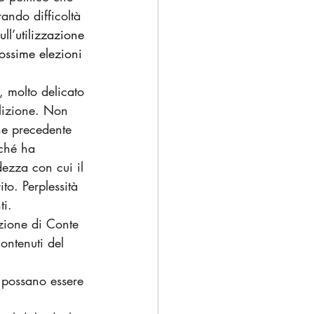
rando difficoltà 
ull’utilizzazione 
rossime elezioni 
, molto delicato 
alizione. Non 
ne
 precedente 
rché ha 
dezza con cui il 
to. Perplessità 
ti.
zione di Conte 
ontenuti del 
 possano essere 