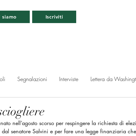
i siamo
Iscriviti
oli
Segnalazioni
Interviste
Lettera da Washing
da Londra
Lettera da Berlino
Roma
Periscopio
sciogliere
nato nell’agosto scorso per respingere la richiesta di ele
ti
dal senatore Salvini e per fare una legge finanziaria che 