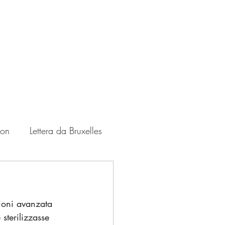
ton
Lettera da Bruxelles
Zampate
USA
zioni avanzata 
sterilizzasse 