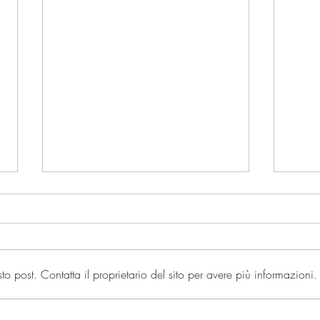
post. Contatta il proprietario del sito per avere più informazioni.
Il punto sulla legge elettorale,
A pro