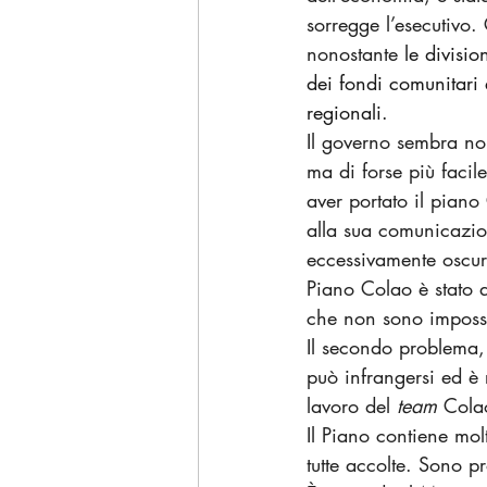
sorregge l’esecutivo. 
nonostante 
le divisio
dei fondi comunitari 
regionali.
Il governo sembra non
ma di forse più facil
aver portato il piano
alla sua comunicazion
eccessivamente oscura
Piano Colao è stato ac
che non sono imposs
Il secondo problema,
può infrangersi ed è 
lavoro del 
team
 Cola
Il Piano contiene mo
tutte accolte. Sono p