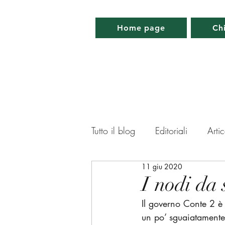
Home page
Ch
Tutto il blog
Editoriali
Artic
11 giu 2020
Lettera da Parigi
Lettera 
I nodi da 
Il governo Conte 2 è 
Memorabilia
Appuntamen
un po’ sguaiatamente 