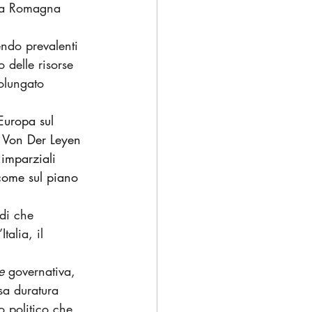
ilia Romagna 
ndo prevalenti 
 delle risorse 
olungato 
Europa sul 
a Von Der Leyen 
 imparziali 
come sul piano 
ndi che 
alia, il 
 
e
 governativa, 
sa duratura 
o politico che 