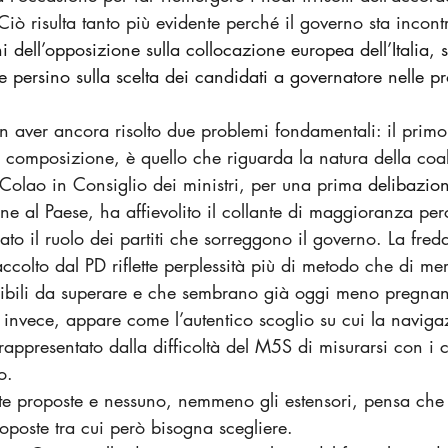
Ciò risulta tanto più evidente perché il governo sta incont
ni dell’opposizione sulla collocazione europea dell’Italia, s
e persino sulla scelta dei candidati a governatore nelle p
 aver ancora risolto due problemi fondamentali: il primo
e composizione, è quello che riguarda la natura della co
 Colao in Consiglio dei ministri, per una prima 
delibazio
e al Paese, ha affievolito il collante di maggioranza pe
to il ruolo dei partiti che sorreggono il governo. La fred
colto dal PD riflette perplessità più di metodo che di meri
ibili da superare e che sembrano già oggi meno pregnan
 invece, appare come l’autentico scoglio su cui la naviga
rappresentato dalla difficoltà del M5S di misurarsi con i c
o.
lte proposte e nessuno, nemmeno gli estensori, pensa che
roposte tra cui però bisogna scegliere.