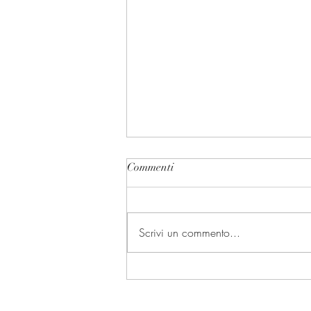
Commenti
Scrivi un commento...
Le vie alternative al
presidenzialismo