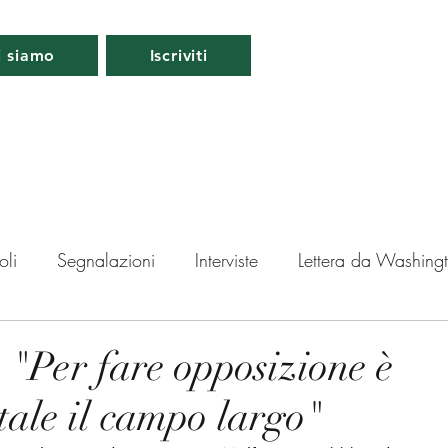
i siamo
Iscriviti
oli
Segnalazioni
Interviste
Lettera da Washing
da Londra
Lettera da Berlino
Roma
Periscopio
 "Per fare opposizione è
ale il campo largo"
ti