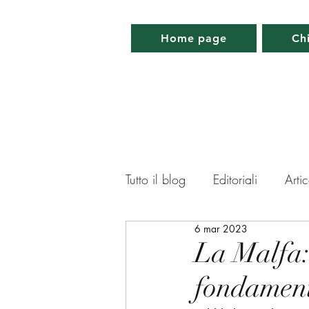
Home page
Ch
Tutto il blog
Editoriali
Artic
6 mar 2023
Lettera da Parigi
Lettera 
La Malfa:
fondament
Memorabilia
Appuntamen