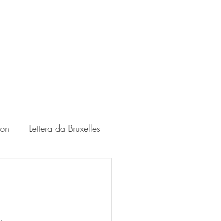
ton
Lettera da Bruxelles
Zampate
USA