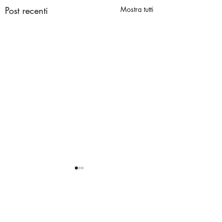
Post recenti
Mostra tutti
Zampate
Zampate
Commenti