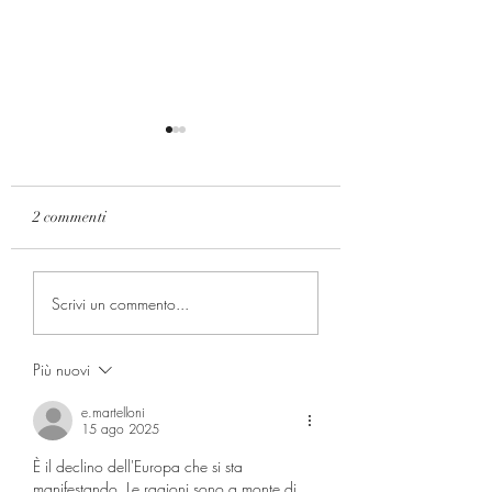
2 commenti
Su "Repubblica", Lettera
Passato e presente.
Scrivi un commento...
di La Malfa a Merlo con
Malfa: "La casa di
risposta
Mediobanca è Mil
Più nuovi
e.martelloni
15 ago 2025
È il declino dell'Europa che si sta 
manifestando. Le ragioni sono a monte di 