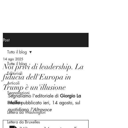
Post
Tutto il blog
14 ago 2025
Tutto il blog
Noi privi di leadership. La
Editoriali
fiducia dell'Europa in
Articoli
Trump è un'illusione
Segnalazioni
Segnaliamo l'editoriale di 
Giorgio La 
Interviste
Malfa
 pubblicato ieri, 14 agosto, sul 
quotidiano 
l'Altravoce
Lettera da Washington
Lettera da Bruxelles