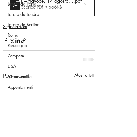
l'Altravoce, 14 agosto 2025
.pdf
Lettera da Parigi
Scarica PDF • 666KB
Lettera da Londra
Lettera da Berlino
Segnalazioni
Roma
Periscopio
Zampate
USA
Post recenti
Mostra tutti
Memorabilia
Appuntamenti