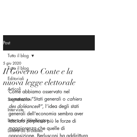
Post
Tutto il blog
5 giu 2020
Tutto il blog
Il Governo Conte e la
Editoriali
nuova legge elettorale
Articoli
Come abbiamo osservato nel 
commento “
Stati generali o 
cahiers 
Segnalazioni
des doléances
?”
, l’idea degli stati 
Interviste
generali dell’economia sembra aver 
Lettera da Washington
lasciato perplesse più le forze di 
maggioranza che quelle di 
Lettera da Bruxelles
opposizione. Berlusconi ha addirittura 