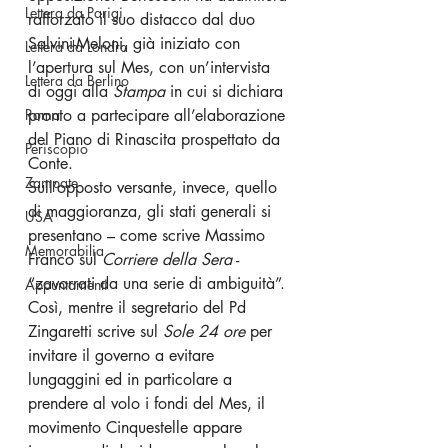
Lettera da Parigi
rafforzato il suo distacco dal duo 
Salvini-Meloni, già iniziato con 
Lettera da Londra
l’apertura sul Mes, con un’intervista 
Lettera da Berlino
di oggi alla 
Stampa 
in cui si dichiara 
Roma
pronto a partecipare all’elaborazione 
del Piano di Rinascita prospettato da 
Periscopio
Conte.
Zampate
Sull’opposto versante, invece, quello 
di maggioranza, gli stati generali si 
USA
presentano – come scrive Massimo 
Memorabilia
Franco sul 
Corriere della Sera
 - 
“zavorrati da una serie di ambiguità”. 
Appuntamenti
Così, mentre il segretario del Pd 
Zingaretti scrive sul 
Sole 24 ore
 per 
invitare il governo a evitare 
lungaggini ed in particolare a 
prendere al volo i fondi del Mes, il 
movimento Cinquestelle appare 