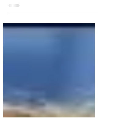
Caleidoscopio post-
Merkel
di Christiane Liermann Traniello