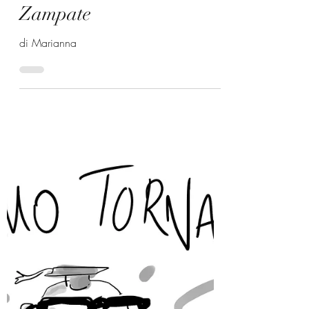
19 set 2021
Zampate
di Marianna