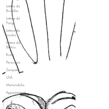
Lettera da
Bruxelles
Lettera da
Parigi
Lettera da
Londra
Lettera da
Berlino
Roma
Periscopio
Zampate
USA
Memorabilia
Appuntamenti