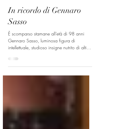
26 mag
In ricordo di Gennaro
Sasso
È scomparso stamane all’età di 98 anni
Gennaro Sasso, luminosa figura di
intellettuale, studioso insigne nutrito di alti
ideali politici. Fu fra i fondatori dell’Istituto
Ugo La Malfa. Nel ricordarlo con grande
dolore, Il Commento Politico partecipa, con
la Fondazione Ugo La Malfa, al lutto dei
suoi figli Guido e Giorgio e dei suoi
familiari. Professore emerito dell’Università La
Sapienza di Roma, Sasso insegnò Storia
delle dottrine politiche, Storia della filosofia e
Filosof