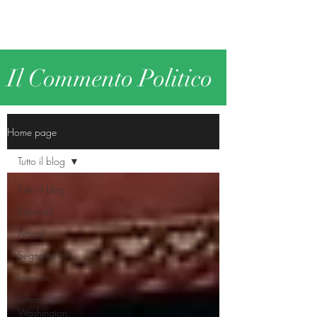
Il Commento Politico
Home page
Tutto il blog
Tutto il blog
Editoriali
Articoli
Segnalazioni
Interviste
Lettera da
Washington