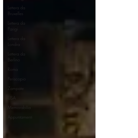
Lettera da
Bruxelles
Lettera da
Parigi
Lettera da
Londra
Lettera da
Berlino
Roma
Periscopio
Zampate
USA
Memorabilia
Appuntamenti