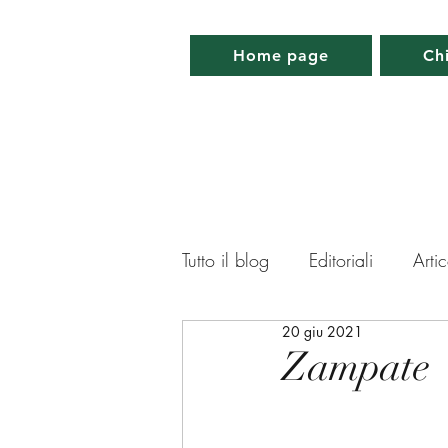
Home page
Ch
Tutto il blog
Editoriali
Artic
20 giu 2021
Lettera da Parigi
Lettera 
Zampate
Memorabilia
Appuntamen