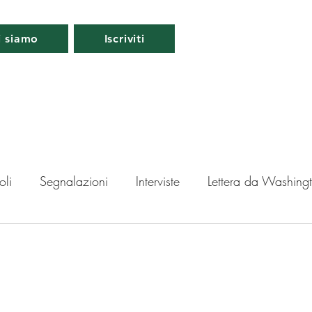
i siamo
Iscriviti
oli
Segnalazioni
Interviste
Lettera da Washing
da Londra
Lettera da Berlino
Roma
Periscopio
ti