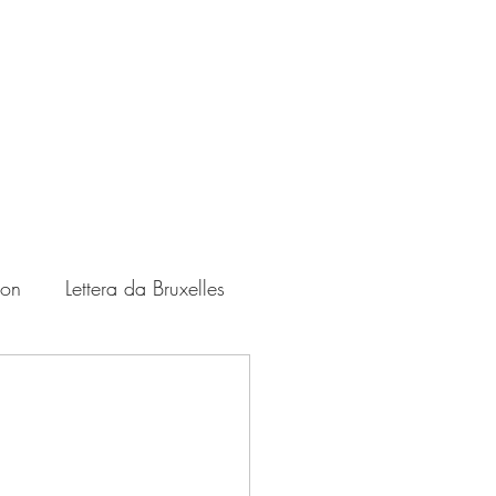
ton
Lettera da Bruxelles
Zampate
USA