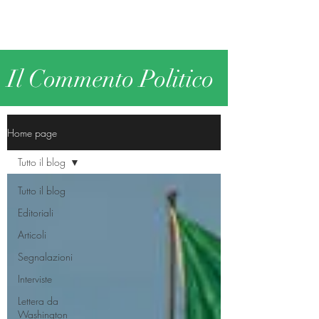
Il Commento Politico
Home page
Tutto il blog
Tutto il blog
Editoriali
Articoli
Segnalazioni
Interviste
Lettera da
Washington