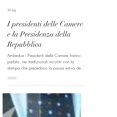
30 lug
I presidenti delle Camere
e la Presidenza della
Repubblica
Ambedue i Presidenti delle Camere hanno
parlato, nei tradizionali incontri con la
stampa che precedono la pausa estiva dei
lavori parlamentari, della questione della
Presidenza della Repubblica. L’on. Fontana è
stato molto netto. Ha detto esplicitamente
che il profilo di un leader politico mal si
concilia con il ruolo che la Costituzione