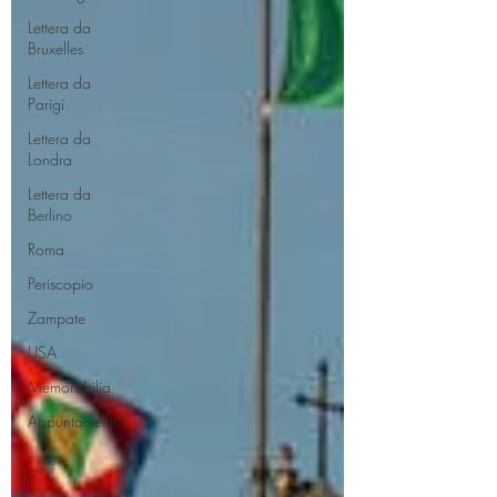
Lettera da
Bruxelles
Lettera da
Parigi
Lettera da
Londra
Lettera da
Berlino
Roma
Periscopio
Zampate
USA
Memorabilia
Appuntamenti