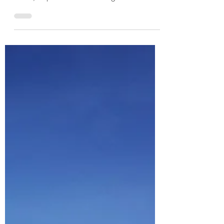
A proposito di
un'intervista dell'on.
Crosetto
C’è chi stamani ha osservato che vi è una
differenza fra le posizioni in tema di politica
estera, in particolare sul sostegno
all’Ucraina, espresse dalla segretaria del PD
Schlein in una lunga intervista concessa due
giorni fa al Foglio e quelle di altre
componenti del cosiddetto campo largo e in
particolare di quelle del Movimento 5 stelle.
Questa differenza costituirebbe un problema
aperto e irrisolto (o forse irresolubile?) per il
centrosinistra. L’osservazione in sé è esa