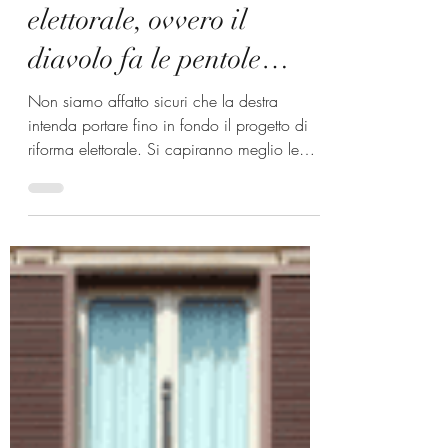
26 lug
Il punto sulla legge
elettorale, ovvero il
diavolo fa le pentole…
Non siamo affatto sicuri che la destra
intenda portare fino in fondo il progetto di
riforma elettorale. Si capiranno meglio le
intenzioni del governo e della maggioranza
nella prossima settimana quando si saprà se
essi intendano portare a conclusione l'iter
della legge a Palazzo Madama prima della
pausa estiva o rinviarne l'approvazione