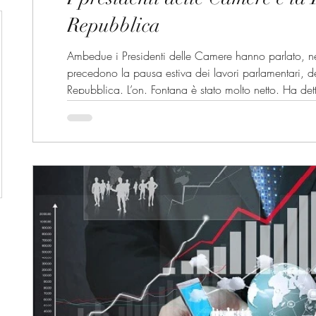
Repubblica
Ambedue i Presidenti delle Camere hanno parlato, nei
precedono la pausa estiva dei lavori parlamentari, de
Repubblica. L’on. Fontana è stato molto netto. Ha dett
politico mal si concilia con il ruolo che la Costituzi
Come si ricorda, questa è la tesi che aveva sviluppat
Corriere