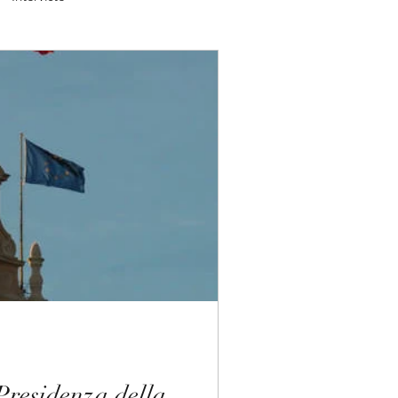
tera da Parigi
Periscopio
Zampate