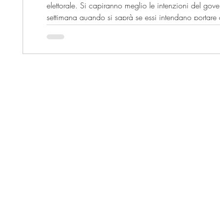
elettorale. Si capiranno meglio le intenzioni del go
settimana quando si saprà se essi intendano portare 
Madama prima della pausa estiva o rinviarne l'appro
dovessimo dire oggi, la nostra impressione è che la d
dell’iter alla ripre