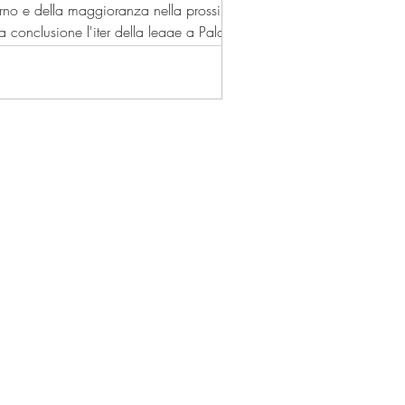
verno e della maggioranza nella prossima
a conclusione l'iter della legge a Palazzo
vazione definitiva all'autunno. Se
ecisione sarà di rinviare la conclusione