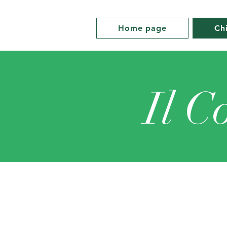
Home page
Ch
Il C