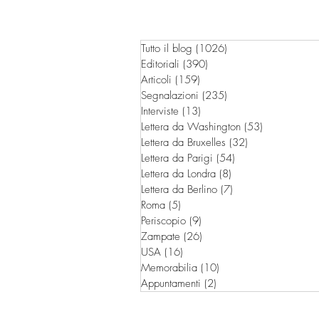
Tutto il blog
(1026)
1026 post
Editoriali
(390)
390 post
Articoli
(159)
159 post
Segnalazioni
(235)
235 post
Interviste
(13)
13 post
Lettera da Washington
(53)
53 post
Lettera da Bruxelles
(32)
32 post
Lettera da Parigi
(54)
54 post
Lettera da Londra
(8)
8 post
Lettera da Berlino
(7)
7 post
Roma
(5)
5 post
Periscopio
(9)
9 post
Zampate
(26)
26 post
USA
(16)
16 post
Memorabilia
(10)
10 post
Appuntamenti
(2)
2 post