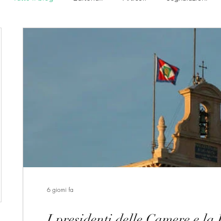
Lettera da Washington
Lettera da Bruxelles
Let
Lettera da Londra
Lettera da Berlino
Roma
USA
Memorabilia
Appuntamenti
6 giorni fa
I presidenti delle Camere e la Presidenza della