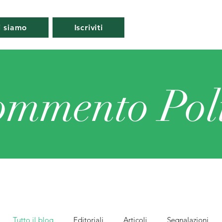
i siamo
Iscriviti
ommento Poli
Tutto il blog
Editoriali
Articoli
Segnalazioni