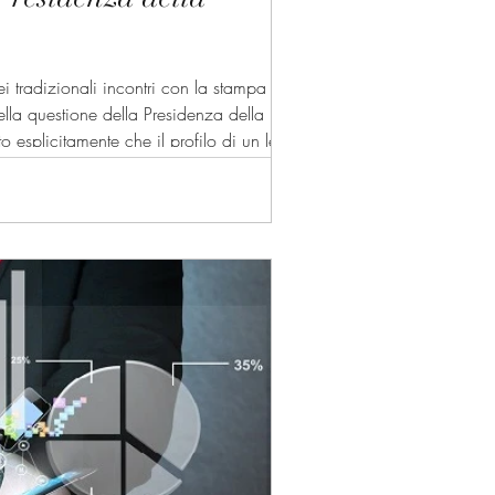
 tradizionali incontri con la stampa che
lla questione della Presidenza della
o esplicitamente che il profilo di un leader
one assegna al Presidente della Repubblica.
o Giorgio La Malfa in un articolo sul