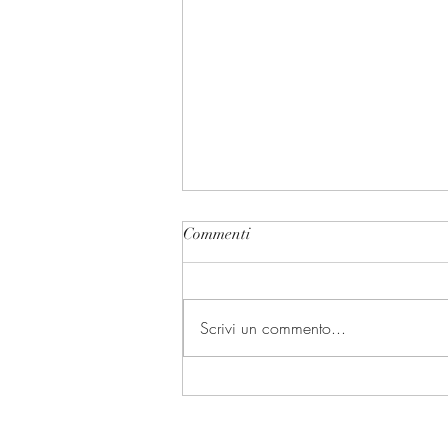
Commenti
Scrivi un commento...
Le vie alternative al
presidenzialismo