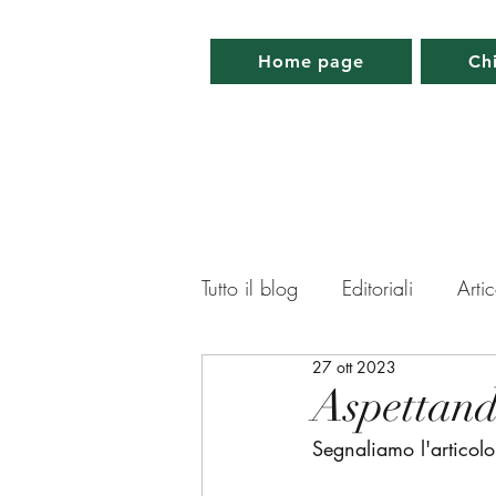
Home page
Ch
Tutto il blog
Editoriali
Artic
27 ott 2023
Lettera da Parigi
Lettera 
Aspettando
Segnaliamo l'articol
Memorabilia
Appuntamen