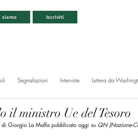
i siamo
Iscriviti
oli
Segnalazioni
Interviste
Lettera da Washing
da Londra
Lettera da Berlino
Roma
Periscopio
 il ministro Ue del Tesoro
o di Giorgio La Malfa pubblicato oggi su 
QN (Nazione-Ca
ti