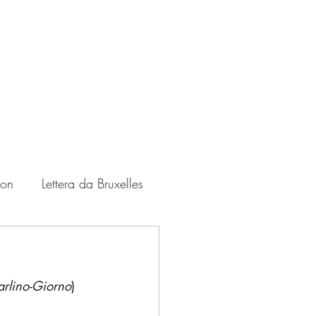
ton
Lettera da Bruxelles
Zampate
USA
rlino-Giorno
)