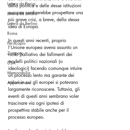
Lettera da Parigi
della politica e delle stesse istituzioni 
europee sembrerebbe prospettare una 
Lettera da Londra
più grave crisi, a breve, della stessa 
Lettera da Berlino
idea di Europa.
Roma
In questi anni recenti, proprio 
Periscopio
l’Unione europea aveva assunto un 
Zampate
ruolo palliativo dei fallimenti dei 
modelli politici nazionali (o 
USA
ideologici) facendo comunque intuire 
Memorabilia
un processo lento ma garante dei 
valori in cui gli europei si potevano 
Appuntamenti
largamente riconoscere. Tuttavia, gli 
eventi di questi anni sembrano voler 
trascinare via ogni ipotesi di 
prospettiva stabile anche per il 
processo europeo.