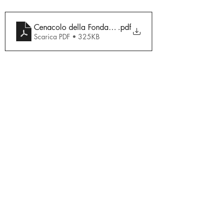
Cenacolo della Fondazione Ugo La Malfa -16 giugno
.pdf
Scarica PDF • 325KB
Articoli