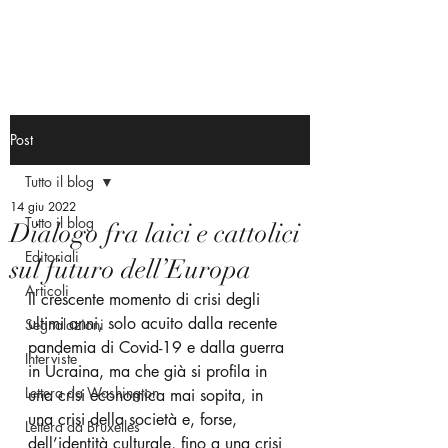
Post
Tutto il blog
14 giu 2022
Tutto il blog
Dialogo fra laici e cattolici
Editoriali
sul futuro dell’Europa
Articoli
Il crescente momento di crisi degli 
ultimi anni, solo acuito dalla recente 
Segnalazioni
pandemia di Covid-19 e dalla guerra 
Interviste
in Ucraina, ma che già si profila in 
Lettera da Washington
una crisi economica mai sopita, in 
una crisi della società e, forse, 
Lettera da Bruxelles
dell’identità culturale, fino a una crisi 