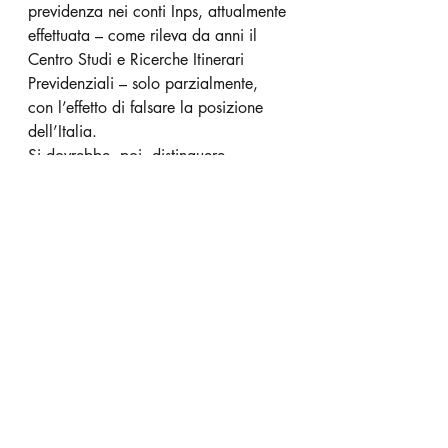
previdenza nei conti Inps, attualmente 
effettuata – come rileva da anni il 
Centro Studi e Ricerche Itinerari 
Previdenziali – solo parzialmente, 
con l’effetto di falsare la posizione 
dell’Italia.
Si dovrebbe, poi, distinguere 
nettamente tra politiche, programmi e 
misure di sollievo e fuoruscita dalla 
povertà, da un lato, e politiche 
dell’occupazione e dell’impiego, 
dall’altro. Sono proprio i dati sui 
pochissimi beneficiari del “reddito di 
cittadinanza” che trovano lavoro a 
dimostrarlo ed a suscitare in materia 
seri interrogativi, anche sulla 
coesistenza non sempre pacifica tra 
l’Agenzia Nazionale per le Politiche 
Attive del Lavoro (ANPAL) e le 