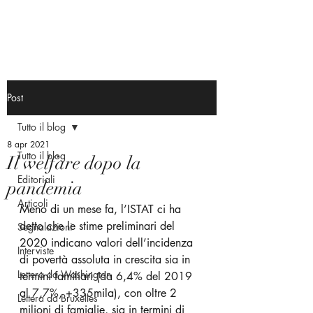
Post
Tutto il blog
8 apr 2021
Tutto il blog
Il welfare dopo la
Editoriali
pandemia
Articoli
Meno di un mese fa, l’ISTAT ci ha 
detto che le stime preliminari del 
Segnalazioni
2020 indicano valori dell’incidenza 
Interviste
di povertà assoluta in crescita sia in 
Lettera da Washington
termini familiari (da 6,4% del 2019 
al 7,7%, +335mila), con oltre 2 
Lettera da Bruxelles
milioni di famiglie, sia in termini di 