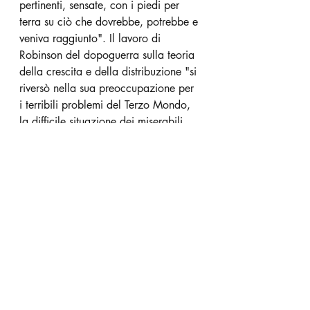
pertinenti, sensate, con i piedi per 
terra su ciò che dovrebbe, potrebbe e 
veniva raggiunto". Il lavoro di 
Robinson del dopoguerra sulla teoria 
della crescita e della distribuzione "si 
riversò nella sua preoccupazione per 
i terribili problemi del Terzo Mondo, 
la difficile situazione dei miserabili 
della terra".
Gli studiosi simpatizzanti del 
programma di ricerca metodologica 
e teorica di Robinson hanno distinto 
tre diverse fasi. Durante la prima, che 
va dalla sua prima (1953) alla sua 
terza visita (1963), Robinson applicò 
alla Cina le sue opinioni sullo 
sviluppo economico, come si riflette 
in tre conferenze che tenne in Cina 