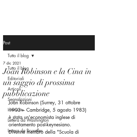
Post
Tutto il blog
7 dic 2021
Tutto il blog
Joan Robinson e la Cina in
Editoriali
un saggio di prossima
Articoli
pubblicazione
Segnalazioni
Joan Robinson (Surrey, 31 ottobre 
Interviste
1903 – Cambridge, 5 agosto 1983) 
è stata un'economista inglese di 
Lettera da Washington
orientamento post-keynesiano. 
Lettera da Bruxelles
Divenne membro della "Scuola di 