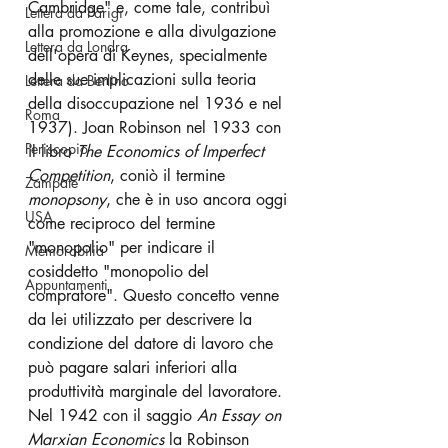
Cambridge" e, come tale, contribuì 
Lettera da Parigi
alla promozione e alla divulgazione 
Lettera da Londra
dell'opera di Keynes, specialmente 
delle sue implicazioni sulla teoria 
Lettera da Berlino
della disoccupazione nel 1936 e nel 
Roma
1937). Joan Robinson nel 1933 con 
Periscopio
il libro 
The Economics of Imperfect 
Competition
, coniò il termine 
Zampate
monopsony
, che è in uso ancora oggi 
USA
come reciproco del termine 
"monopolio" per indicare il 
Memorabilia
cosiddetto "monopolio del 
Appuntamenti
compratore". Questo concetto venne 
da lei utilizzato per descrivere la 
condizione del datore di lavoro che 
può pagare salari inferiori alla 
produttività marginale del lavoratore. 
Nel 1942 con il saggio 
An Essay on 
Marxian Economics
 la Robinson 