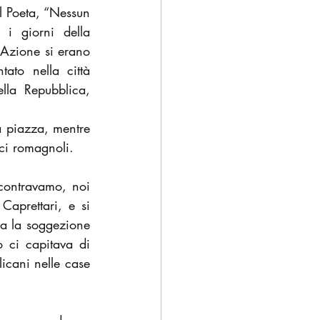
l Poeta, “Nessun 
i giorni della 
’Azione si erano 
to nella città 
lla Repubblica, 
a piazza, mentre 
ci romagnoli.
ontravamo, noi 
aprettari, e si 
a la soggezione 
 ci capitava di 
icani nelle case 