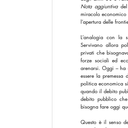
Nota aggiuntiva 
del
miracolo economico ch
l’apertura delle front
L’analogia con la s
Servivano allora pol
privati che bisognava
forze sociali ed ec
arenarsi. Oggi – ha d
essere la premessa 
politica economica si
quando il debito pubb
debito pubblico ch
bisogna fare oggi que
Questo è il senso d