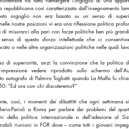
novembre ha fatto riemergere l’orgoglio di una appar
 repubblicana così caratterizzata dall’insegnamento lama
sto orgoglio non era basato su un senso di superio
lle nostre posizioni vi era una riflessione politica profo
 di misurarci alla pari con forze politiche ben più grand
 senso di questo sforzo intellettuale che ci consentiva
cato o nelle altre organizzazioni politiche nelle quali la
 di superiorità, anzi la convinzione che la politica de
impressione vedere riprodotto sullo schermo dell’A
etto autografo di Palmiro Togliatti quando La Malfa fu chi
 ‘50: “Ed ora con chi discuteremo?”
nte, così, i momenti dei dibattitti che ogni settimana s
lario-Parioli a Roma per parlare dei problemi del quar
ni della politica internazionale o dell’adesione al Si
nabili riunioni in FGR dove – come tutti i giovani impegn