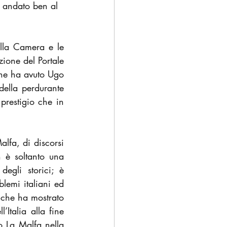
è andato ben al 
lla Camera e le 
ione del Portale 
he ha avuto Ugo 
della perdurante 
prestigio che in 
lfa, di discorsi 
n è soltanto una 
egli storici; è 
lemi italiani ed 
 che ha mostrato 
Italia alla fine 
degli anni 50 e l’attualità non soltanto dell’analisi, ma delle proposte di  Ugo La Malfa nella 