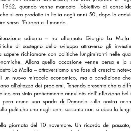
 1962, quando venne mancato l’obiettivo di consolidar
e si era prodotto in Italia negli anni 50, dopo la cadut
iere verso l’Europa e il mondo.
ituazione odierna – ha affermato Giorgio La Malfa –
itiche di sostegno dello sviluppo attraverso gli investim
 sapere richiamare con politiche lungimiranti nelle qual
onomiche. Allora quella occasione venne persa e la cre
etto La Malfa – attraversiamo una fase di crescita notev
di un nuovo miracolo economico, ma a condizione che la
ano all’altezza dei problemi. Tenendo presente che a diffe
lico era stato praticamente annullato dall’inflazione bel
e pesa come una spada di Damocle sulla nostra econ
lle politiche che negli anni sessanta non si ebbe la lung
ella giornata del 10 novembre. Un ricordo del passato