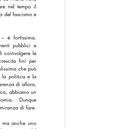
e nel tempo il 
a del fascismo e 
 è fortissima. 
enti pubblici e 
i coinvolgere le 
scita finì per 
olissima che può 
 politica e la 
renza di allora, 
lica, abbiamo un 
omia.  Dunque 
imiranza di fare.
, ma anche uno 