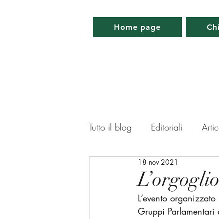
Home page
Ch
Tutto il blog
Editoriali
Artic
18 nov 2021
Lettera da Parigi
Lettera 
L’orgogli
L’evento organizzato
Memorabilia
Appuntamen
Gruppi Parlamentari 