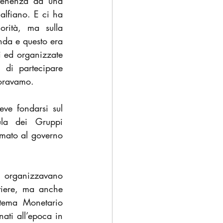
tenenza ad una 
lfiano. E ci ha 
rità, ma sulla 
nda e questo era 
i ed organizzate 
 di partecipare 
voravamo.
ve fondarsi sul 
ula dei Gruppi 
amato al governo 
i organizzavano 
tiere, ma anche 
stema Monetario 
ati all’epoca in 