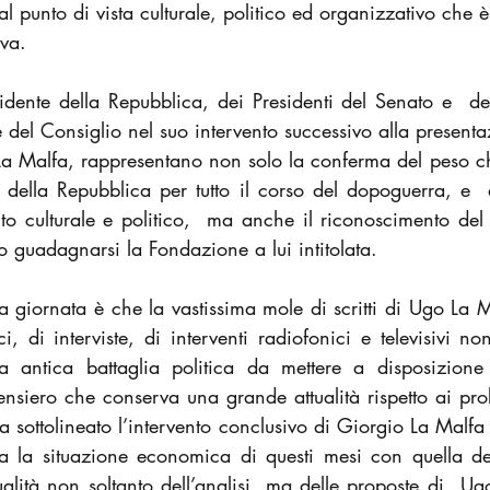
al punto di vista culturale, politico ed organizzativo che 
iva.
idente della Repubblica, dei Presidenti del Senato e  de
e del Consiglio nel suo intervento successivo alla presentaz
La Malfa, rappresentano non solo la conferma del peso c
 della Repubblica per tutto il corso del dopoguerra, e  
cito culturale e politico,  ma anche il riconoscimento del 
o guadagnarsi la Fondazione a lui intitolata.
a giornata è che la vastissima mole di scritti di Ugo La Ma
ci, di interviste, di interventi radiofonici e televisivi no
 antica battaglia politica da mettere a disposizione d
ensiero che conserva una grande attualità rispetto ai prob
a sottolineato l’intervento conclusivo di Giorgio La Malfa
ra la situazione economica di questi mesi con quella dell’