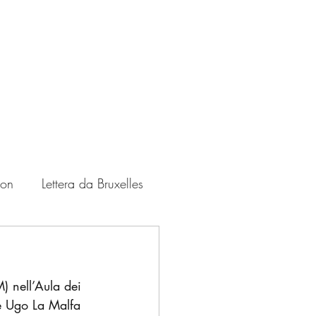
ton
Lettera da Bruxelles
Zampate
USA
) nell’Aula dei 
le Ugo La Malfa 