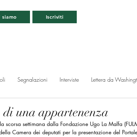
i siamo
Iscriviti
oli
Segnalazioni
Interviste
Lettera da Washing
da Londra
Lettera da Berlino
Roma
Periscopio
o di una appartenenza
 la scorsa settimana dalla Fondazione Ugo La Malfa (FULM
ti
della Camera dei deputati per la presentazione del Porta