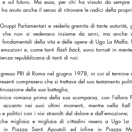
 e sul futuro. Ma essa, per chi ha vissuto da sempre l
ha avuto anche il senso di ritrovare le radici della propri
 Gruppi Parlamentari e vederla gremita di tante autorità, gi
 che non si vedevano insieme da anni; ma anche sent
fondamentali della vita e delle opere di Ugo La Malfa, 
d emozioni e, come tanti 
flash back
, sono tornati in ment
erienza repubblicana di tanti di noi:
gresso PRI di Roma nel giugno 1978, in cui al termine de
resenti compresero che si trattava del suo testamento politi
tinuazione della sua battaglia;
 clinica romana prima della sua scomparsa, con l’allora Pr
i accanto nei suoi ultimi momenti, mentre nella 
hall
à e politici con i visi stravolti dal dolore e dall’emozione;
he migliaia e migliaia di cittadini resero a Ugo La 
 in Piazza Santi Apostoli ed infine in Piazza Mont