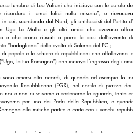
corso funebre di Leo Valiani che iniziava con le parole de
ricordare i tempi felici nella miseria”, e rievocava 
in cui, scendendo dal Nord, gli antifascisti del Partito d
n Ugo La Malfa e gli altri amici che avevano affronta
a e che erano riusciti a porre le basi dell’avvento de
nto “badogliano” della svolta di Salerno del PCI;
 di popolo e le schiere di repubblicani che affollavano l
 (“Ugo, la tua Romagna”) annunciava l’ingresso degli ami
sono emersi altri ricordi, di quando ad esempio lo inc
ovanile Repubblicana (FGR), nel cortile di piazza dei C
n noi e non riuscivamo a sostenerne lo sguardo, tanta er
provavamo per uno dei Padri della Repubblica, o quando
 Romagna alle mitiche partite a carte con i vecchi repubbl