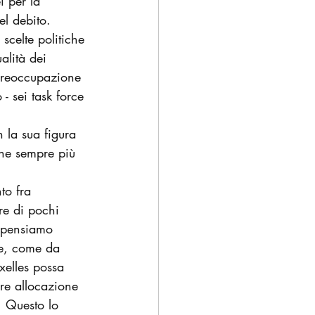
i per la 
el debito.
scelte politiche 
alità dei 
 preoccupazione 
- sei task force 
 la sua figura 
che sempre più 
to fra 
e di pochi 
o pensiamo 
re, come da 
xelles possa 
re allocazione 
. Questo lo 