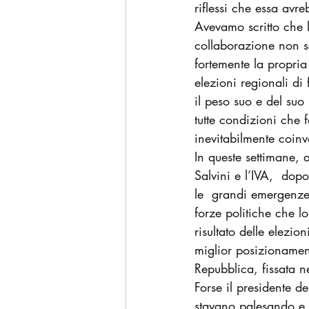
riflessi che essa avr
Avevamo scritto che l
collaborazione non so
fortemente la propria
elezioni regionali di
il peso suo e del suo 
tutte condizioni che 
inevitabilmente coinv
In queste settimane, 
Salvini e l’IVA,  dopo
le  grandi emergenze 
forze politiche che l
risultato delle elezio
miglior posizionament
Repubblica, fissata 
Forse il presidente de
stavano palesando e 