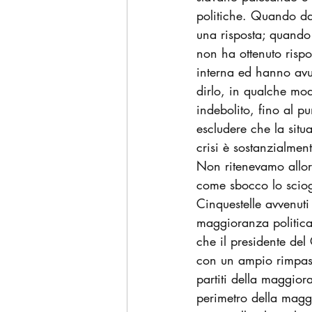
politiche. Quando dal
una risposta; quando 
non ha ottenuto risp
interna ed hanno avut
dirlo, in qualche mod
indebolito, fino al p
escludere che la situ
crisi è sostanzialmen
Non ritenevamo allor
come sbocco lo sciogl
Cinquestelle avvenuti
maggioranza politica d
che il presidente del
con un ampio rimpast
partiti della maggior
perimetro della maggi