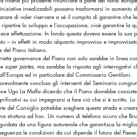
a ritiene più prudente rinunciare a parte dei fondi europe
iziative irrealizzabili possano trasformarsi in aumento d
rare di voler riservare a sé il compito di garantire che le 
far ripartire lo sviluppo e l’occupazione, cioè garantire la qu
ficace effettuazione. In fondo questa doveva essere la sua
 – in effetti in modo alquanto improvviso e improvvisato 
 del Piano italiano.
rretta governance del Piano non solo sarebbe in linea con
me 
super partes
, ma sarebbe la risposta agli interrogativi 
all’Europa ed in particolare dal Commissario Gentiloni. 
revolmente concluso gli interventi del Seminario congiun
e Ugo La Malfa dicendo che il Piano dovrebbe consister
ificativi su cui impegnarsi a fare ciò che si è scritto. L
nte del Consiglio potrebbe scegliere questa strada e crea
a struttura ad hoc. Un numero di telefono sicuro che Bru
uidata da una figura autorevole che garantisca la miglio
nseguenza le condizioni da cui dipende il futuro del Paese