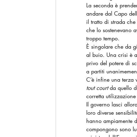
La seconda è prendere
andare dal Capo dello
il tratto di strada ch
che lo sostenevano av
troppo tempo.
È singolare che da gi
al buio. Una crisi è 
privo del potere di s
a partiti unanimement
C’è infine una terza 
tout court
 da quello d
corretta utilizzazione
Il governo lasci allor
loro diverse sensibil
hanno ampiamente dimo
compongono sono lung