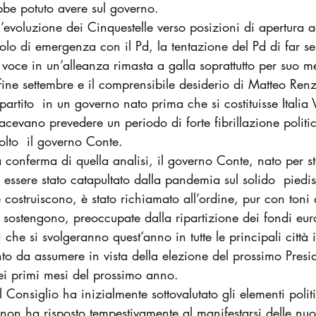
ebbe potuto avere sul governo.
’evoluzione dei Cinquestelle verso posizioni di apertura 
lo di emergenza con il Pd, la tentazione del Pd di far sen
 voce in un’alleanza rimasta a galla soprattutto per suo m
 fine settembre e il comprensibile desiderio di Matteo Renz
partito  in un governo nato prima che si costituisse Italia
facevano prevedere un periodo di forte fibrillazione polit
olto  il governo Conte.
a conferma di quella analisi, il governo Conte, nato per st
 essere stato catapultato dalla pandemia sul solido  piedist
costruiscono, è stato richiamato all’ordine, pur con toni d
o sostengono, preoccupate dalla ripartizione dei fondi eur
ni che si svolgeranno quest’anno in tutte le principali città 
o da assumere in vista della elezione del prossimo Presid
nei primi mesi del prossimo anno.
l Consiglio ha inizialmente sottovalutato gli elementi polit
non ha risposto tempestivamente al manifestarsi delle nuo