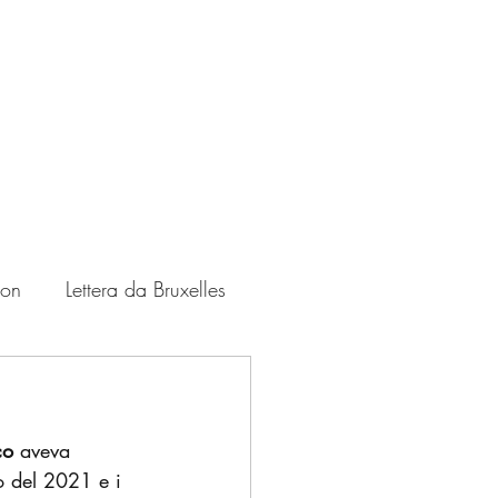
ton
Lettera da Bruxelles
Zampate
USA
co
 aveva 
io del 2021 e i 