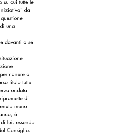
 su cui tutte le 
niziativa” da 
 questione 
 di una 
de davanti a sé 
situazione 
izione 
l permanere a 
o titolo tutte 
terza ondata 
ripromette di 
 venuta meno 
ianco, è 
di lui, essendo 
el Consiglio.