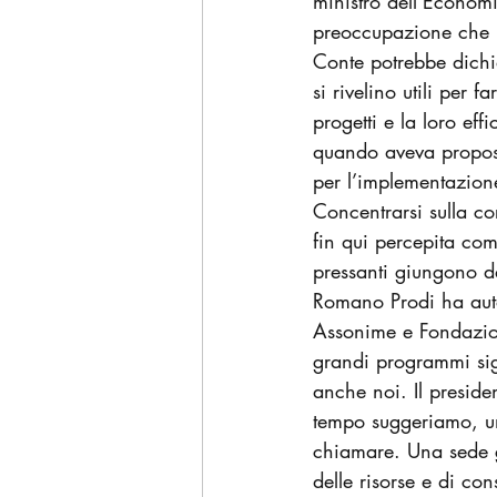
ministro dell’Economi
preoccupazione che in
Conte potrebbe dichia
si rivelino utili per 
progetti e la loro ef
quando aveva proposto
per l’implementazione
Concentrarsi sulla co
fin qui percepita co
pressanti giungono d
Romano Prodi ha auto
Assonime e Fondazion
grandi programmi sign
anche noi. Il preside
tempo suggeriamo, un
chiamare. Una sede g
delle risorse e di co