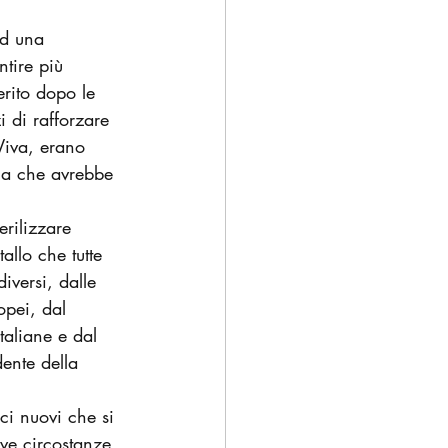
ad una 
tire più 
erito dopo le 
i di rafforzare 
 Viva, erano 
ica che avrebbe 
erilizzare 
allo che tutte 
iversi, dalle 
opei, dal 
italiane e dal 
ente della 
ici nuovi che si 
ve circostanze 