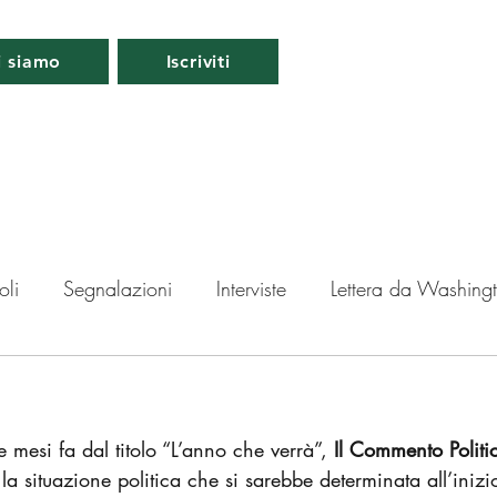
i siamo
Iscriviti
oli
Segnalazioni
Interviste
Lettera da Washing
da Londra
Lettera da Berlino
Roma
Periscopio
e mesi fa dal titolo “L’anno che verrà”, 
Il Commento Politi
ti
 la situazione politica che si sarebbe determinata all’iniz