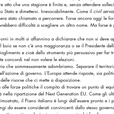
 atto che una stagione è finita e, senza attendere solleci
 Stato e dimettersi. Irrevocabilmente. Come il 
civil serva
e era stato chiamato a percorrere. Forse ancora oggi le for
rebbero difficoltà a scegliere un altro nome. Ma forse è 
orni in molti si affannino a dichiarare che non si deve ap
al buio se non c’è una maggioranza o se il Presidente del
cioglimento e cioè dello strumento più persuasivo per far t
e concordi nel non volere le elezioni.
via che sommessamente adombriamo. Separare il territorio
ell’azione di governo. L’Europa attende risposte, sia politi
 delle risorse che ci mette a disposizione.
a alle forze politiche il compito di trovare un punto di equil
ità nella ripartizione del Next Generation EU. Come gli ult
strato, il Piano italiano è lungi dall’essere pronto e i p
i da essere considerati convincenti dallo stesso governo,