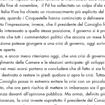
la fine di novembre,  il Pd ha sollecitato un colpo d’ala 
Italia Viva ha chiesto un riconoscimento più esplicito del
osta; quando i Cinquestelle hanno cominciato a delineare
o l’impressione, invece, che il presidente del Consiglio f
o interessato a quella stessa posizione, il governo si è p
unto che tutti i commentatori politici che ancora un mese 
azione potesse giungere a una crisi di governo, oggi scri
te aperta.
a, e ancor meno riteniamo oggi, che una crisi di govern
imento delle Camere e le elezioni anticipate: gli sviluppi
 nei mesi scorsi portano a concludere che di fatto si sia 
estinata a restare in piedi qualora si apra la crisi. Tutta
 Consiglio possa in extremis evitare la crisi con un piccol
o, che ora però rischia di mettere in imbarazzo sia il go
anza davanti all’opinione pubblica. Ma ormai, definito pi
oranza, la crisi investe soprattutto il presidente del Consi