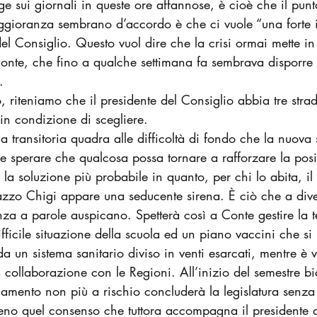
ge sui giornali in queste ore affannose, è cioè che il punto
aggioranza sembrano d’accordo è che ci vuole “una forte i
del Consiglio. Questo vuol dire che la crisi ormai mette in
Conte, che fino a qualche settimana fa sembrava disporre
.
, riteniamo che il presidente del Consiglio abbia tre stra
 in condizione di scegliere.
a transitoria quadra alle difficoltà di fondo che la nuova 
e sperare che qualcosa possa tornare a rafforzare la pos
se la soluzione più probabile in quanto, per chi lo abita, i
azzo Chigi appare una seducente sirena. È ciò che a divers
za a parole auspicano. Spetterà così a Conte gestire la 
fficile situazione della scuola ed un piano vaccini che si 
a un sistema sanitario diviso in venti esarcati, mentre è
 collaborazione con le Regioni. All’inizio del semestre b
amento non più a rischio concluderà la legislatura senza 
no quel consenso che tuttora accompagna il presidente d