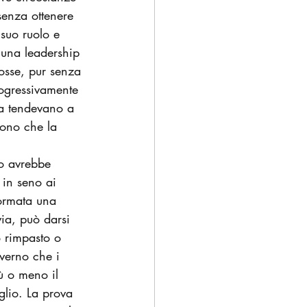
senza ottenere 
 suo ruolo e 
 una leadership 
osse, pur senza 
rogressivamente 
fa tendevano a 
vono che la 
o avrebbe 
 in seno ai 
formata una 
via, può darsi 
o rimpasto o 
verno che i 
ù o meno il 
glio. La prova 