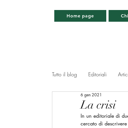
Home page
Ch
Tutto il blog
Editoriali
Artic
6 gen 2021
Lettera da Parigi
Lettera 
La crisi
In un editoriale di du
Memorabilia
Appuntamen
cercato di descrivere