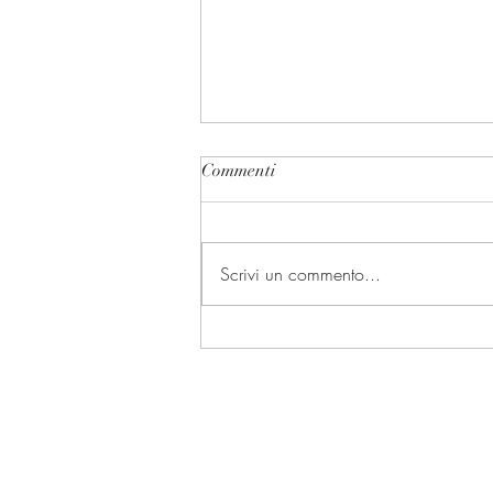
Commenti
Scrivi un commento...
I presidenti delle Camere e la
Presidenza della Repubblica