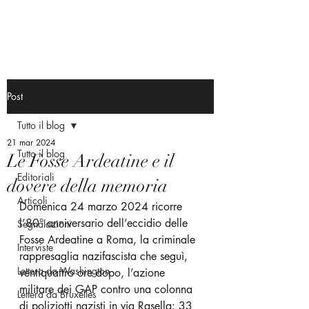
Post
Tutto il blog
21 mar 2024
Tutto il blog
Le Fosse Ardeatine e il
Editoriali
dovere della memoria
Articoli
Domenica 24 marzo 2024 ricorre 
l’80° anniversario dell’eccidio delle 
Segnalazioni
Fosse Ardeatine a Roma, la criminale 
Interviste
rappresaglia nazifascista che seguì, 
Lettera da Washington
ventiquattro ore dopo, l’azione 
militare dei GAP contro una colonna 
Lettera da Bruxelles
di poliziotti nazisti in via Rasella: 33 