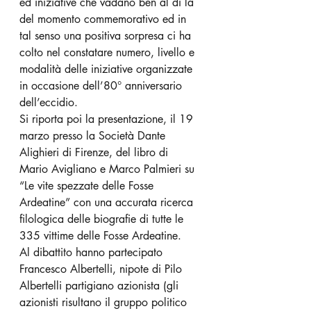
ed iniziative che vadano ben al di là 
del momento commemorativo ed in 
tal senso una positiva sorpresa ci ha 
colto nel constatare numero, livello e 
modalità delle iniziative organizzate 
in occasione dell’80° anniversario 
dell’eccidio.
Si riporta poi la presentazione, il 19 
marzo presso la Società Dante 
Alighieri di Firenze, del libro di 
Mario Avigliano e Marco Palmieri su 
“Le vite spezzate delle Fosse 
Ardeatine” con una accurata ricerca 
filologica delle biografie di tutte le 
335 vittime delle Fosse Ardeatine.
Al dibattito hanno partecipato 
Francesco Albertelli, nipote di Pilo 
Albertelli partigiano azionista (gli 
azionisti risultano il gruppo politico 