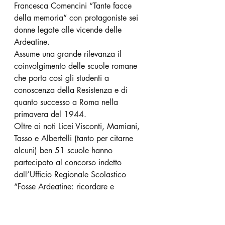
Francesca Comencini “Tante facce 
della memoria” con protagoniste sei 
donne legate alle vicende delle 
Ardeatine.
Assume una grande rilevanza il 
coinvolgimento delle scuole romane 
che porta così gli studenti a 
conoscenza della Resistenza e di 
quanto successo a Roma nella 
primavera del 1944.
Oltre ai noti Licei Visconti, Mamiani, 
Tasso e Albertelli (tanto per citarne 
alcuni) ben 51 scuole hanno 
partecipato al concorso indetto 
dall’Ufficio Regionale Scolastico 
“Fosse Ardeatine: ricordare e 
tramandare le storie dei martiri 
dell’eccidio”.
Quanto mai opportuno il 