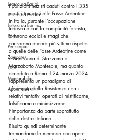
Lettera da Parigi
i poliziotti nazisti caduti contro i 335 
martiri trucidati alle Fosse Ardeatine.
Lettera da Londra
In Italia, durante l’occupazione 
Lettera da Berlino
tedesca e con la complicità fascista, 
Roma
ci furono eccidi e stragi che 
causarono ancora più vittime rispetto 
Periscopio
a quelle delle Fosse Ardeatine come 
Zampate
a Sant’Anna di Stazzema e 
Marzabotto Montesole, ma quanto 
USA
accaduto a Roma il 24 marzo 2024 
Memorabilia
rappresenta un paradigma di 
riferimento della Resistenza con i 
Appuntamenti
relativi tentativi operati di mistificarne, 
falsificarne e minimizzarne 
l’importanza da parte soprattutto 
della destra italiana.
Risulta quindi determinante 
tramandarne la memoria con opere 