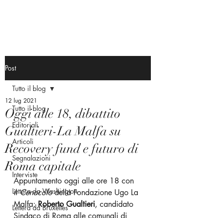
Post
Tutto il blog
12 lug 2021
Tutto il blog
Oggi alle 18, dibattito
Editoriali
Gualtieri-La Malfa su
Articoli
Recovery fund e futuro di
Segnalazioni
Roma capitale
Interviste
Appuntamento oggi alle ore 18 con 
Lettera da Washington
il 
Cenacolo
 della Fondazione Ugo La 
Malfa: 
Roberto Gualtieri
, candidato 
Lettera da Bruxelles
Sindaco di Roma alle comunali di 