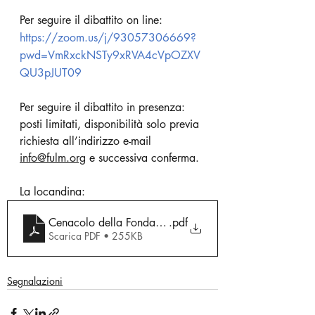
Per seguire il dibattito on line:  
https://zoom.us/j/93057306669?
pwd=VmRxckNSTy9xRVA4cVpOZXV
QU3pJUT09
Per seguire il dibattito in presenza:
posti limitati, disponibilità solo previa 
richiesta all’indirizzo e-mail 
info@fulm.org
 e successiva conferma.
La locandina:
Cenacolo della Fondazione Ugo La Malfa 12 luglio 2
.pdf
Scarica PDF • 255KB
Segnalazioni