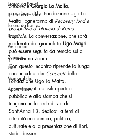
Lettera da Parigi
ottobre, e 
Giorgio La Malfa
, 
presidente della Fondazione Ugo La 
Lettera da Londra
Malfa, parleranno di 
Recovery fund e 
Lettera da Berlino
prospettive di rilancio di Roma 
Roma
capitale.
 La conversazione, che sarà 
moderata dal giornalista 
Ugo Magri
, 
Periscopio
può essere seguita da remoto sulla 
Zampate
piattaforma Zoom.
Con questo incontro riprende la lunga 
USA
consuetudine dei 
Cenacoli 
della 
Memorabilia
Fondazione Ugo La Malfa, 
appuntamenti mensili aperti al 
Appuntamenti
pubblico e alla stampa che si 
tengono nella sede di via di 
Sant’Anna 13, dedicati a temi di 
attualità economica, politica, 
culturale e alla presentazione di libri, 
studi, dossier.