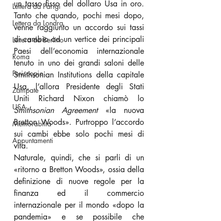
un tasso fisso del dollaro Usa in oro. 
Lettera da Parigi
Tanto che quando, pochi mesi dopo, 
Lettera da Londra
venne raggiunto un accordo sui tassi 
di cambio ad un vertice dei principali 
Lettera da Berlino
Paesi dell’economia internazionale 
Roma
tenuto in uno dei grandi saloni delle 
Periscopio
Smithsonian Institutions della capitale 
Usa, l’allora Presidente degli Stati 
Zampate
Uniti Richard Nixon chiamò lo 
USA
Smithsonian Agreement 
«la nuova 
Bretton Woods». Purtroppo l’accordo 
Memorabilia
sui cambi ebbe solo pochi mesi di 
Appuntamenti
vita.
Naturale, quindi, che si parli di un 
«ritorno a Bretton Woods», ossia della 
definizione di nuove regole per la 
finanza ed il commercio 
internazionale per il mondo «dopo la 
pandemia» e se possibile che 