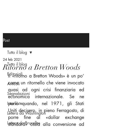
Post
Tutto il blog
24 feb 2021
Tutto il blog
Ritorno a Bretton Woods
Editoriali
Il «ritorno a Bretton Woods» è un po’ 
come un ritornello che viene invocato 
Articoli
quasi ad ogni crisi finanziaria ed 
Segnalazioni
economica internazionale. Se ne 
Interviste
parlò quando, nel 1971, gli Stati 
Uniti decisero, in pieno Ferragosto, di 
Lettera da Washington
porre fine al «dollar exchange 
Lettera da Bruxelles
standard» ossia alla conversione ad 