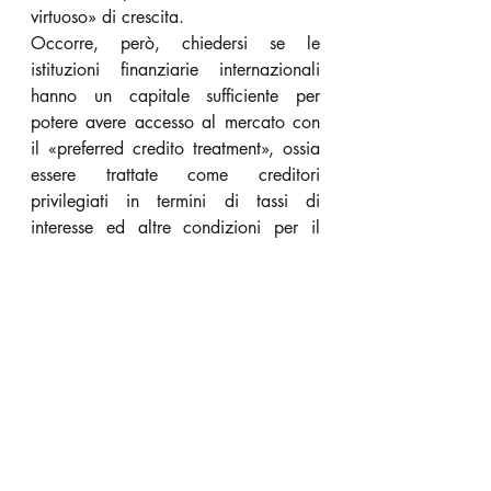
virtuoso» di crescita.
Occorre, però, chiedersi se le 
istituzioni finanziarie internazionali 
hanno un capitale sufficiente per 
potere avere accesso al mercato con 
il «preferred credito treatment», ossia 
essere trattate come creditori 
privilegiati in termini di tassi di 
interesse ed altre condizioni per il 
collocamento delle loro obbligazioni. 
Il servizio studi della Banca d’Italia ha 
appena pubblicato un utile 
Occasional Paper su questo tema, 
«Will multilateral development banks 
weather the Covid-19 crisis?» di 
Raffaele De Marchi e Riccardo 
Sorrentino. È un buon punto di 
partenza che può essere arricchito da 
contributi di altre istituzioni finanziarie 