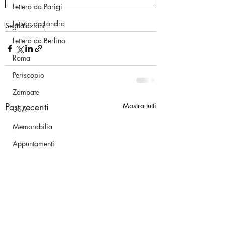
Lettera da Parigi
Lettera da Londra
Segnalazioni
Lettera da Berlino
Roma
Periscopio
Zampate
Post recenti
Mostra tutti
USA
Memorabilia
Appuntamenti