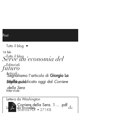
Post
Tutto il blog
16 feb
Tutto il blog
Serve un'economia del
Editoriali
futuro
Articoli
Segnaliamo l'articolo di 
Giorgio La 
Malfa
 pubblicato oggi dal 
Corriere 
Segnalazioni
della Sera
Interviste
Lettera da Washington
Corriere della Sera. 16 febbraio 2026
.pdf
Lettera da Bruxelles
Scarica PDF • 271KB