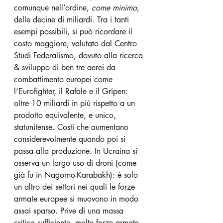
comunque nell’ordine, 
come minimo
, 
delle decine di miliardi. Tra i tanti 
esempi possibili, si può ricordare il 
costo maggiore, valutato dal Centro 
Studi Federalismo, dovuto alla ricerca 
& sviluppo di ben tre aerei da 
combattimento europei come 
l’Eurofighter, il Rafale e il Gripen: 
oltre 10 miliardi in più rispetto a un 
prodotto equivalente, e unico, 
statunitense. Costi che aumentano 
considerevolmente quando poi si 
passa alla produzione. In Ucraina si 
osserva un largo uso di droni (come 
già fu in Nagorno-Karabakh): è solo 
un altro dei settori nei quali le forze 
armate europee si muovono in modo 
assai sparso. Prive di una massa 
critica sufficiente, molte forze armate 