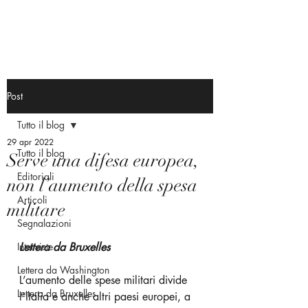
Post
Tutto il blog
29 apr 2022
Tutto il blog
Serve una difesa europea,
Editoriali
non l’aumento della spesa
Articoli
militare
Segnalazioni
Interviste
Lettera da Bruxelles 
Lettera da Washington
L’aumento delle spese militari divide 
Lettera da Bruxelles
l’Italia e anche altri paesi europei, a 