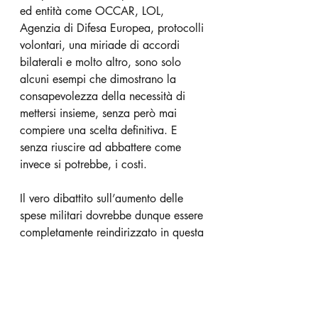
ed entità come OCCAR, LOL, 
Agenzia di Difesa Europea, protocolli 
volontari, una miriade di accordi 
bilaterali e molto altro, sono solo 
alcuni esempi che dimostrano la 
consapevolezza della necessità di 
mettersi insieme, senza però mai 
compiere una scelta definitiva. E 
senza riuscire ad abbattere come 
invece si potrebbe, i costi.
Il vero dibattito sull’aumento delle 
spese militari dovrebbe dunque essere 
completamente reindirizzato in questa 
prospettiva: ne guadagnerebbero sia 
i favorevoli che i contrari, come 
coloro che credono nella necessità 
imperativa di un’Europa unita e chi 
insiste sullo smarcarsi dalla 