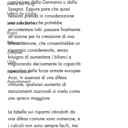
cominciare dalla Germania o dalla 
Lettera da Parigi
Spagna. Eppure pare che quasi 
Lettera da Londra
nessuno prenda in considerazione 
una soluzione che potrebbe 
Lettera da Berlino
accontentare tutti: passare finalmente 
Roma
all’azione per la creazione di una 
Periscopio
difesa comune, che consentirebbe un 
risparmio considerevole, senza 
Zampate
bisogno di aumentare i bilanci e 
USA
migliorando decisamente la capacità 
operativa delle forze armate europee. 
Memorabilia
Anzi, in assenza di una difesa 
Appuntamenti
comune, qualsiasi aumento di 
stanziamenti nazionali si rivela come 
uno spreco maggiore.
Le tabelle sui risparmi introdotti da 
una difesa comune sono numerose, e 
i calcoli non sono sempre facili, ma 