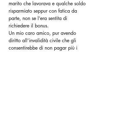
marito che lavorava e qualche soldo 
risparmiato seppur con fatica da 
parte, non se l’era sentita di 
richiedere il bonus.
Un mio caro amico, pur avendo 
diritto all’invalidità civile che gli 
consentirebbe di non pagar più i 
ticket per farmaci e prestazioni 
sanitarie, ha sinora rinunciato a 
presentare domanda perché ha un 
reddito, non stratosferico, che 
comunque gli consente di far fronte a 
quelle spese.
Quella guida turistica e quel mio 
amico, al pari di tanti altri che siamo 
sicuri sono dotati di analogo senso 
civico e di comunità, possono 
indignarsi e puntare l’indice contro i 
cinque “furbetti del Parlamento” che 