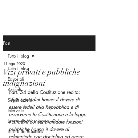
Post
Tutto il blog
11 ago 2020
Tutto il blog
Vizi privati e pubbliche
Editoriali
indignazioni
Articoli
L’art. 54 della Costituzione recita: 
“
Tutti i cittadini hanno il dovere di 
Segnalazioni
essere fedeli alla Repubblica e di 
Interviste
osservarne la Costituzione e le leggi. 
Lettera da Washington
I cittadini cui sono affidate funzioni 
pubbliche hanno il dovere di 
Lettera da Bruxelles
adempierle con disciplina ed onore, 