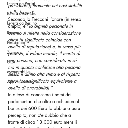
Lettera da Parigi
prestando giuramento nei casi stabiliti 
dalla legge.”
Lettera da Londra
Secondo la Treccani l’onore (in senso 
Lettera da Berlino
ampio) è “
la dignità personale in 
Roma
quanto si riflette nella considerazione 
altrui (il significato coincide con 
Periscopio
quello di reputazione) e, in senso più 
Zampate
positivo, il valore morale, il merito di 
una persona, non considerato in sé 
USA
ma in quanto conferisce alla persona 
Memorabilia
stessa il diritto alla stima e al rispetto 
altrui (con significato equivalente a 
Appuntamenti
quello di onorabilità).”
In attesa di conoscere i nomi dei 
parlamentari che oltre a richiedere il 
bonus dei 600 Euro lo abbiano pure 
percepito, non c’è dubbio che a 
fronte di circa 13.000 euro mensili 