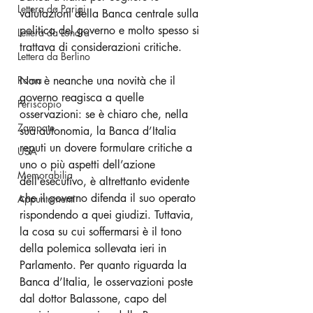
Lettera da Parigi
valutazioni della Banca centrale sulla 
politica del governo e molto spesso si 
Lettera da Londra
trattava di considerazioni critiche.
Lettera da Berlino
Roma
Non è neanche una novità che il 
governo reagisca a quelle 
Periscopio
osservazioni: se è chiaro che, nella 
Zampate
sua autonomia, la Banca d’Italia 
reputi un dovere formulare critiche a 
USA
uno o più aspetti dell’azione 
Memorabilia
dell’esecutivo, è altrettanto evidente 
che il governo difenda il suo operato 
Appuntamenti
rispondendo a quei giudizi. Tuttavia, 
la cosa su cui soffermarsi è il tono 
della polemica sollevata ieri in 
Parlamento. Per quanto riguarda la 
Banca d’Italia, le osservazioni poste 
dal dottor Balassone, capo del 