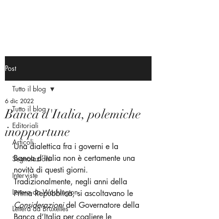
Post
Tutto il blog
6 dic 2022
Tutto il blog
Banca d'Italia, polemiche
Editoriali
inopportune
Articoli
Una dialettica fra i governi e la 
Banca d’Italia non è certamente una 
Segnalazioni
novità di questi giorni. 
Interviste
Tradizionalmente, negli anni della 
Lettera da Washington
Prima Repubblica, si ascoltavano le 
Considerazioni 
del Governatore della 
Lettera da Bruxelles
Banca d’Italia per cogliere le 