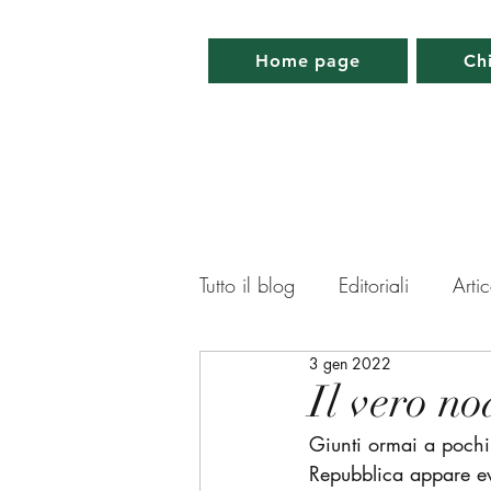
Home page
Ch
Tutto il blog
Editoriali
Artic
3 gen 2022
Lettera da Parigi
Lettera 
Il vero no
Giunti ormai a pochi g
Memorabilia
Appuntamen
Repubblica appare evi