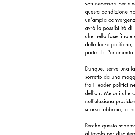
voti necessari per el
questa condizione no
un’ampia convergenza 
avrà la possibilità di
che nella fase final
delle forze politiche,
parte del Parlamento.
Dunque, serve una lar
sorretto da una magg
fra i leader politici
dell’on. Meloni che c
nell’elezione preside
scorso febbraio, con
Perché questo schema
al tavolo per discute