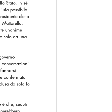
lo Stato. In sé 
 sia possibile 
residente eletto 
. Mattarella, 
nte unanime 
tto solo da una 
 governo 
e conversazioni 
ffannarsi 
re confermata 
clusa da sola lo 
 è che, seduti 
 dovrebbero 