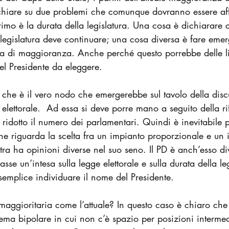
chiare su due problemi che comunque dovranno essere aff
rimo è la durata della legislatura. Una cosa è dichiarare 
legislatura deve continuare; una cosa diversa è fare emer
sa di maggioranza. Anche perché questo porrebbe delle li
el Presidente da eleggere.
che è il vero nodo che emergerebbe sul tavolo della discu
 elettorale.  Ad essa si deve porre mano a seguito della r
 ridotto il numero dei parlamentari. Quindi è inevitabile
ne riguarda la scelta fra un impianto proporzionale e un 
tra ha opinioni diverse nel suo seno. Il PD è anch’esso di
asse un’intesa sulla legge elettorale e sulla durata della leg
semplice individuare il nome del Presidente.
maggioritaria come l’attuale? In questo caso è chiaro che 
ma bipolare in cui non c’è spazio per posizioni intermedi