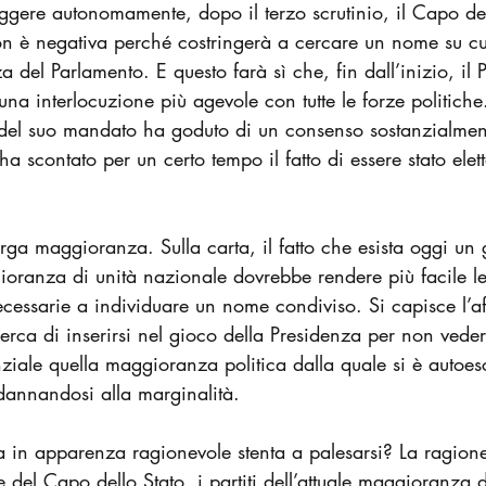
eggere autonomamente, dopo il terzo scrutinio, il Capo del
n è negativa perché costringerà a cercare un nome su cui
del Parlamento. E questo farà sì che, fin dall’inizio, il P
 una interlocuzione più agevole con tutte le forze politiche
e del suo mandato ha goduto di un consenso sostanzialme
 ha scontato per un certo tempo il fatto di essere stato ele
ga maggioranza. Sulla carta, il fatto che esista oggi un
ioranza di unità nazionale dovrebbe rendere più facile l
 necessarie a individuare un nome condiviso. Si capisce l’a
erca di inserirsi nel gioco della Presidenza per non vede
nziale quella maggioranza politica dalla quale si è autoes
dannandosi alla marginalità.
 in apparenza ragionevole stenta a palesarsi? La ragione
re del Capo dello Stato, i partiti dell’attuale maggioranza