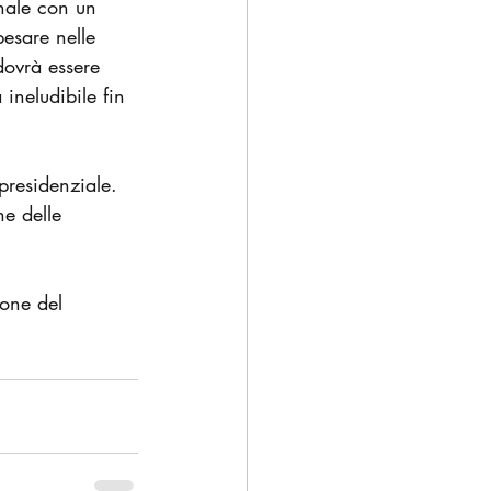
onale con un 
pesare nelle 
dovrà essere 
ineludibile fin 
presidenziale. 
ne delle 
ione del 