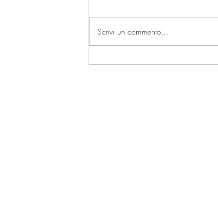
Scrivi un commento...
I presidenti delle Camere e la
Presidenza della Repubblica