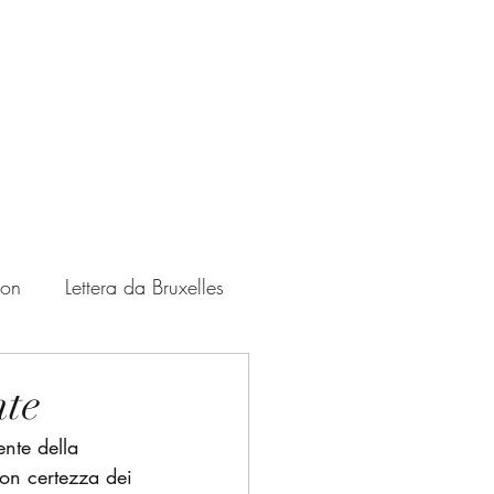
ton
Lettera da Bruxelles
Zampate
USA
nte
ente della 
con certezza dei 