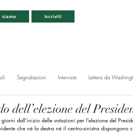
i siamo
Iscriviti
oli
Segnalazioni
Interviste
Lettera da Washing
da Londra
Lettera da Berlino
Roma
Periscopio
do dell’elezione del Preside
iorni dall’inizio delle votazioni per l’elezione del Presid
ti
dente che né la destra né il centro-sinistra dispongono 