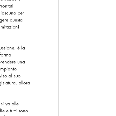
rontati 
ciascuno per 
gere questa 
mitazioni 
ssione, è la 
iforma 
 prendere una 
impianto 
viso al suo 
islatura, allora 
si va alle 
e e tutti sono 