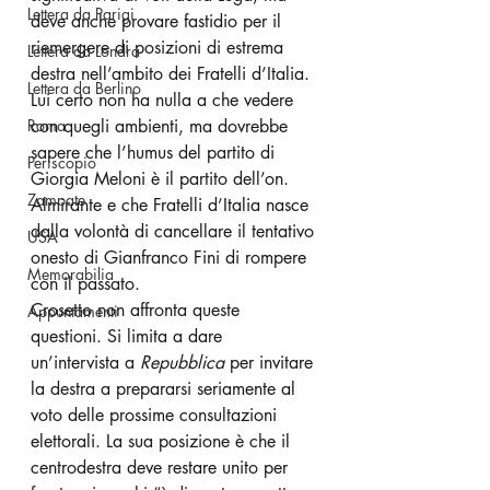
Lettera da Parigi
deve anche provare fastidio per il 
riemergere di posizioni di estrema 
Lettera da Londra
destra nell’ambito dei Fratelli d’Italia. 
Lettera da Berlino
Lui certo non ha nulla a che vedere 
Roma
con quegli ambienti, ma dovrebbe 
sapere che l’humus del partito di 
Periscopio
Giorgia Meloni è il partito dell’on. 
Zampate
Almirante e che Fratelli d’Italia nasce 
dalla volontà di cancellare il tentativo 
USA
onesto di Gianfranco Fini di rompere 
Memorabilia
con il passato.  
Crosetto non affronta queste 
Appuntamenti
questioni. Si limita a dare 
un’intervista a 
Repubblica
 per invitare 
la destra a prepararsi seriamente al 
voto delle prossime consultazioni 
elettorali. La sua posizione è che il 
centrodestra deve restare unito per 