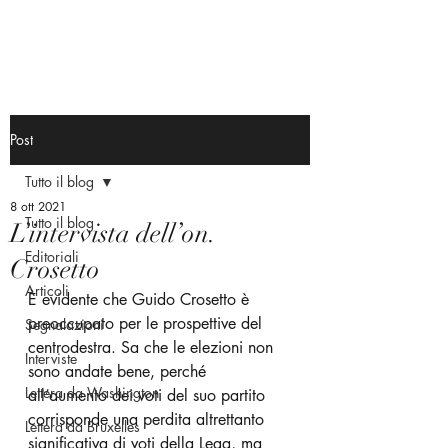
Post
Tutto il blog
8 ott 2021
Tutto il blog
L’intervista dell’on.
Editoriali
Crosetto
Articoli
È evidente che Guido Crosetto è 
preoccupato per le prospettive del 
Segnalazioni
centrodestra. Sa che le elezioni non 
Interviste
sono andate bene, perché 
Lettera da Washington
all’aumento dei voti del suo partito 
corrisponde una perdita altrettanto 
Lettera da Bruxelles
significativa di voti della Lega, ma 