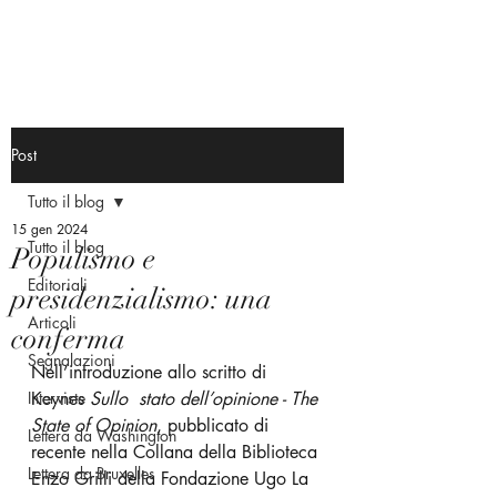
Post
Tutto il blog
15 gen 2024
Tutto il blog
Populismo e
Editoriali
presidenzialismo: una
Articoli
conferma
Segnalazioni
Nell’introduzione allo scritto di 
Interviste
Keynes 
Sullo  stato dell’opinione - The 
State of Opinion
, pubblicato di 
Lettera da Washington
recente nella Collana della Biblioteca 
Lettera da Bruxelles
Enzo Grilli della Fondazione Ugo La 