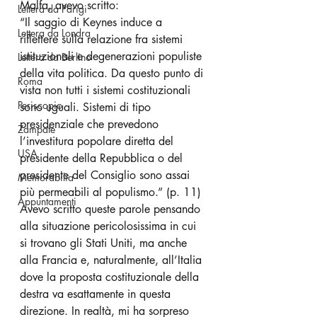
Malfa, avevo scritto:
Lettera da Parigi
“Il saggio di Keynes induce a 
Lettera da Londra
riflettere sulla relazione fra sistemi 
istituzionali e degenerazioni populiste 
Lettera da Berlino
della vita politica. Da questo punto di 
Roma
vista non tutti i sistemi costituzionali 
Periscopio
sono uguali. Sistemi di tipo 
presidenziale che prevedono 
Zampate
l’investitura popolare diretta del 
USA
presidente della Repubblica o del 
presidente del Consiglio sono assai 
Memorabilia
più permeabili al populismo.” (p. 11)
Appuntamenti
Avevo scritto queste parole pensando 
alla situazione pericolosissima in cui 
si trovano gli Stati Uniti, ma anche 
alla Francia e, naturalmente, all’Italia 
dove la proposta costituzionale della 
destra va esattamente in questa 
direzione. In realtà, mi ha sorpreso 