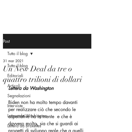
Post
Tutto il blog
31 mar 2021
Tutto il blog
Un New Deal da tre o
Editoriali
quattro trilioni di dollari
Articoli
Lettera da Washington
Segnalazioni
Biden non ha molto tempo davanti 
Interviste
per realizzare ciò che secondo le 
Lettera da Washington
aspettative ha in mente  e che è 
davvero molto, sia che si guardi ai 
Lettera da Bruxelles
progetti di sviluppo reale che a quelli 