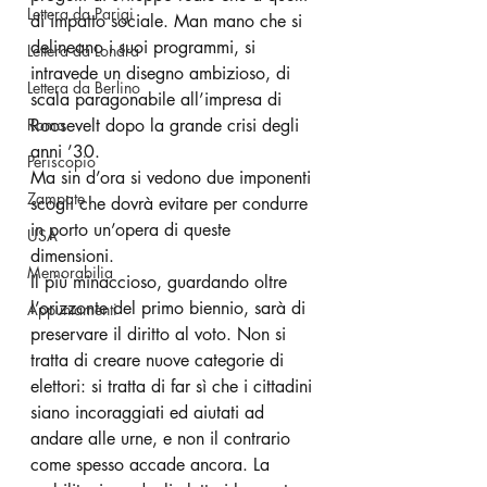
Lettera da Parigi
di impatto sociale. Man mano che si 
delineano i suoi programmi, si 
Lettera da Londra
intravede un disegno ambizioso, di 
Lettera da Berlino
scala paragonabile all’impresa di 
Roma
Roosevelt dopo la grande crisi degli 
anni ’30. 
Periscopio
Ma sin d’ora si vedono due imponenti 
Zampate
scogli che dovrà evitare per condurre 
in porto un’opera di queste 
USA
dimensioni.
Memorabilia
Il più minaccioso, guardando oltre 
l’orizzonte del primo biennio, sarà di 
Appuntamenti
preservare il diritto al voto. Non si 
tratta di creare nuove categorie di 
elettori: si tratta di far sì che i cittadini 
siano incoraggiati ed aiutati ad 
andare alle urne, e non il contrario 
come spesso accade ancora. La 