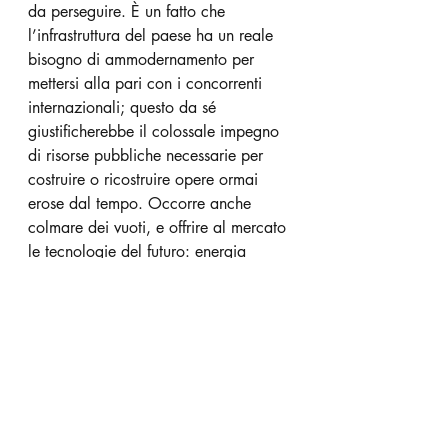
da perseguire. È un fatto che 
l’infrastruttura del paese ha un reale 
bisogno di ammodernamento per 
mettersi alla pari con i concorrenti 
internazionali; questo da sé 
giustificherebbe il colossale impegno 
di risorse pubbliche necessarie per 
costruire o ricostruire opere ormai 
erose dal tempo. Occorre anche 
colmare dei vuoti, e offrire al mercato 
le tecnologie del futuro: energia 
verde e affidabile, internet ad alta 
velocità 5G (non cinese), una rete 
stradale e ferroviaria moderna, e via 
discorrendo. È il prezzo per aiutare 
gli stessi americani che hanno portato 
avanti il paese da Roosevelt in poi. 
Essi ora vedono logorate dal tempo e 
superate dai concorrenti tutte quelle 