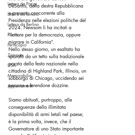
Lettera da Parigi
DeSantis, della destra Repubblicana 
e presunto concorrente alla 
Lettera da Londra
Presidenza nelle elezioni politiche del 
Lettera da Berlino
2024. Newsom li ha incitati a 
Roma
“lottare per la democrazia, oppure 
migrare in California”.
Periscopio
Nello stesso giorno, un esaltato ha 
Zampate
sparato da un tetto sulla tradizionale 
parata della festa nazionale nella 
USA
cittadina di Highland Park, Illinois, un 
Memorabilia
sobborgo di Chicago, uccidendo sei 
persone e ferendone dozzine.
Appuntamenti
Siamo abituati, purtroppo, alle 
conseguenze della illimitata 
disponibilità di armi letali nel paese; 
è la prima volta, invece, che il 
Governatore di uno Stato importante 