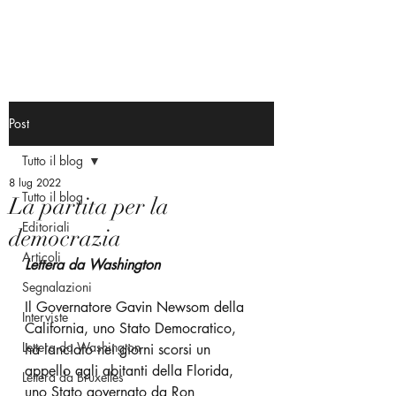
Post
Tutto il blog
8 lug 2022
Tutto il blog
La partita per la
Editoriali
democrazia
Articoli
Lettera da Washington
Segnalazioni
Il Governatore Gavin Newsom della 
Interviste
California, uno Stato Democratico, 
Lettera da Washington
ha lanciato nei giorni scorsi un 
appello agli abitanti della Florida, 
Lettera da Bruxelles
uno Stato governato da Ron 