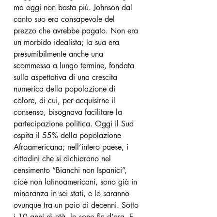
ma oggi non basta più. Johnson dal 
canto suo era consapevole del 
prezzo che avrebbe pagato. Non era 
un morbido idealista; la sua era 
presumibilmente anche una 
scommessa a lungo termine, fondata 
sulla aspettativa di una crescita 
numerica della popolazione di 
colore, di cui, per acquisirne il 
consenso, bisognava facilitare la 
partecipazione politica. Oggi il Sud 
ospita il 55% della popolazione 
Afroamericana; nell’intero paese, i 
cittadini che si dichiarano nel 
censimento “Bianchi non Ispanici”, 
cioè non latinoamericani, sono già in 
minoranza in sei stati, e lo saranno 
ovunque tra un paio di decenni. Sotto 
i 10 anni di età, lo sono fin d’ora. E 