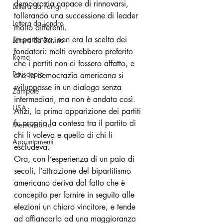
democrazia capace di rinnovarsi, 
Lettera da Parigi
tollerando una successione di leader 
Lettera da Londra
molto differenti. 
In partenza, non era la scelta dei 
Lettera da Berlino
fondatori: molti avrebbero preferito 
Roma
che i partiti non ci fossero affatto, e 
Periscopio
che la democrazia americana si 
sviluppasse in un dialogo senza 
Zampate
intermediari, ma non è andata così. 
USA
Anzi, la prima apparizione dei partiti 
fu proprio la contesa tra il partito di 
Memorabilia
chi li voleva e quello di chi li 
Appuntamenti
escludeva.
Ora, con l’esperienza di un paio di 
secoli, l’attrazione del bipartitismo 
americano deriva dal fatto che è 
concepito per fornire in seguito alle 
elezioni un chiaro vincitore, e tende 
ad affiancarlo ad una maggioranza 