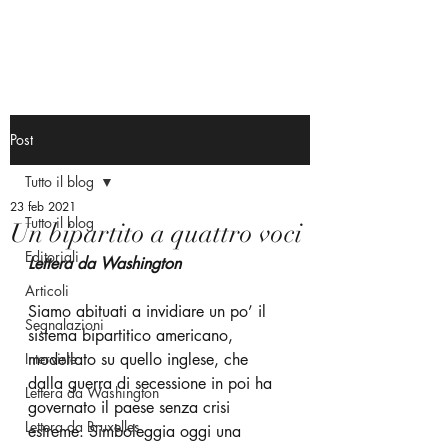
Post
Tutto il blog
23 feb 2021
Tutto il blog
Un bipartito a quattro voci
Editoriali
Lettera da Washington
Articoli
Siamo abituati a invidiare un po’ il 
Segnalazioni
sistema bipartitico americano, 
Interviste
modellato su quello inglese, che 
dalla guerra di secessione in poi ha 
Lettera da Washington
governato il paese senza crisi 
Lettera da Bruxelles
estreme. Simboleggia oggi una 