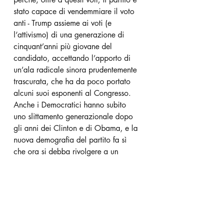
stato capace di vendemmiare il voto 
anti - Trump assieme ai voti (e 
l’attivismo) di una generazione di 
cinquant’anni più giovane del 
candidato, accettando l’apporto di 
un’ala radicale sinora prudentemente 
trascurata, che ha da poco portato 
alcuni suoi esponenti al Congresso. 
Anche i Democratici hanno subito 
uno slittamento generazionale dopo 
gli anni dei Clinton e di Obama, e la 
nuova demografia del partito fa sì 
che ora si debba rivolgere a un 
orizzonte più vasto, trovando una 
inaspettata forza nella sinistra; è un 
fenomeno che segna una evoluzione 
storica. La parola “socialista” che 
non si sentiva dagli anni ’20 non è 