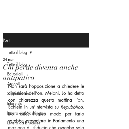
Post
Tutto il blog
24 mar
Tutto il blog
Chi perde diventa anche
Editoriali
antipatico
Articoli
Non sarà l’opposizione a chiedere le 
dimissioni dell’on. Meloni. Lo ha detto 
Segnalazioni
con chiarezza questa mattina l’on. 
Interviste
Schlein in un’intervista su 
Repubblica
. 
Lettera da Washington
Del resto, l’unico modo per farlo 
sarebbe presentare in Parlamento una 
Lettera da Bruxelles
mozione di sfiducia che avrebbe solo 