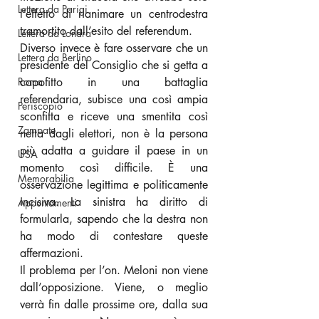
Lettera da Parigi
l’effetto di rianimare un centrodestra 
tramortito dall’esito del referendum.
Lettera da Londra
Diverso invece è fare osservare che un 
Lettera da Berlino
presidente del Consiglio che si getta a 
Roma
capofitto in una battaglia 
referendaria, subisce una così ampia 
Periscopio
sconfitta e riceve una smentita così 
Zampate
netta dagli elettori, non è la persona 
più adatta a guidare il paese in un 
USA
momento così difficile. È una 
Memorabilia
osservazione legittima e politicamente 
incisiva. La sinistra ha diritto di 
Appuntamenti
formularla, sapendo che la destra non 
ha modo di contestare queste 
affermazioni.
Il problema per l’on. Meloni non viene 
dall’opposizione. Viene, o meglio 
verrà fin dalle prossime ore, dalla sua 