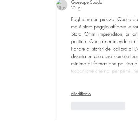
Giuseppe Spada
22 giu
Paghiamo un prezzo. Quello della
ma è stato peggio affidare le so
Stato. Ottimi imprenditori, brilla
politica. Quella per intenderci c
Parlare di statisti del calibro d
diventa un esercizio sterile e fu
minimo di formazione politica di
tycooniane che noi per primi, n
Modificato
Mi piace
Rispondi