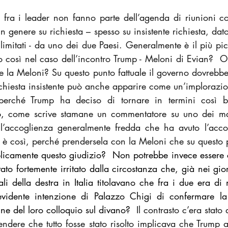
li fra i leader non fanno parte dell’agenda di riunioni 
n genere su richiesta – spesso su insistente richiesta, dato
limitati - da uno dei due Paesi. Generalmente è il più pi
o così nel caso dell’incontro Trump - Meloni di Evian?  O
e la Meloni? Su questo punto fattuale il governo dovrebbe
hiesta insistente può anche apparire come un’implorazi
erché Trump ha deciso di tornare in termini così bru
o, 
come scrive stamane un commentatore su uno dei magg
 l’accoglienza generalmente fredda che ha avuto l’accord
e è così, perché prendersela con la Meloni che su questo p
licamente questo giudizio?  Non potrebbe invece essere ch
stato fortemente irritato dalla circostanza che, già nei gio
li della destra in Italia titolavano che fra i due era di
evidente intenzione di Palazzo Chigi di confermare la r
e del loro colloquio sul divano?  
Il contrasto c’era stato 
tendere che tutto fosse stato risolto implicava che Trump a