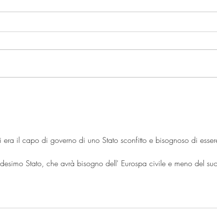
Il punto sulla legge elettorale,
A pro
ovvero il diavolo fa le pentole…
dell'
era il capo di governo di uno Stato sconfitto e bisognoso di esser
desimo Stato, che avrà bisogno dell' Eurospa civile e meno del su