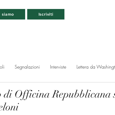
i siamo
Iscriviti
oli
Segnalazioni
Interviste
Lettera da Washing
da Londra
Lettera da Berlino
Roma
Periscopio
o di Officina Repubblicana 
loni
ti