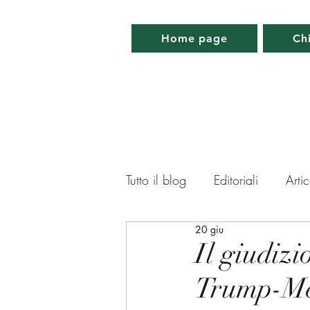
Home page
Ch
Tutto il blog
Editoriali
Artic
20 giu
Lettera da Parigi
Lettera 
Il giudizi
Trump-Me
Memorabilia
Appuntamen