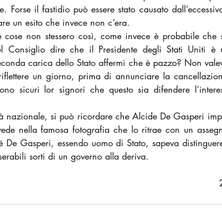
e. Forse il fastidio può essere stato causato dall’eccessivo
are un esito che invece non c’era.
e cose non stessero così, come invece è probabile che s
l Consiglio dire che il Presidente degli Stati Uniti è
econda carica dello Stato affermi che è pazzo? Non valeva
 riflettere un giorno, prima di annunciare la cancellazio
ono sicuri lor signori che questo sia difendere l’intere
à nazionale, si può ricordare che Alcide De Gasperi implo
 vede nella famosa fotografia che lo ritrae con un asseg
 De Gasperi, essendo uomo di Stato, sapeva distinguere fr
erabili sorti di un governo alla deriva.