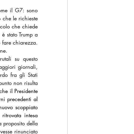
come il G7: sono 
 che le richieste 
ccolo che chiede 
 è stato Trump a 
 fare chiarezza. 
one.
tali su questo 
iori giornali, 
o fra gli Stati 
unto non risulta 
e il Presidente 
rni precedenti al 
 nuovo scoppiato 
itrovata intesa 
a proposito della 
vesse rinunciato 