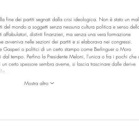
 fine dei partiti segnati dalla crisi ideologica. Non è stato un mal
rti del mondo a soggetti senza nessuna cultura politica e senso dell
nti affabulatori, distinti finanzieri, ma senza una vera formazione 
he avveniva nelle sezioni dei partiti e si elaborava nei congressi. 
i De Gasperi o politici di un certo stampo come Berlinguer o Moro 
ori dal tempo. Perfino la Presidente Meloni, l’unica o fra i pochi che 
 un certo spessore sembra averne, si lascia trascinare dalle derive 
ella…
Mostra altro