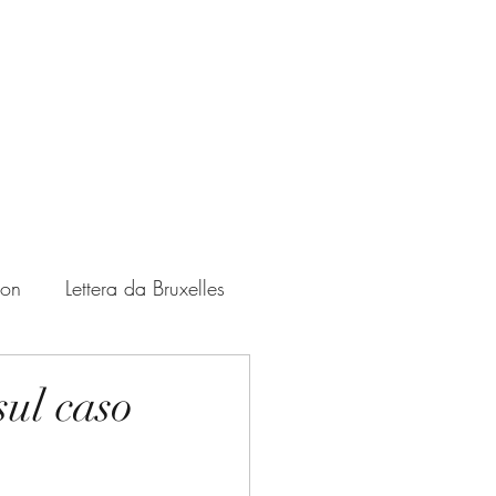
ton
Lettera da Bruxelles
Zampate
USA
sul caso