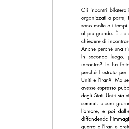
Gli incontri bilatera
organizzati a parte, i
sono molte e i tempi 
al più grande. È stat
chiedere di incontrar
Anche perché una ric
In secondo luogo, p
incontro? 
Lo ha fatt
perché frustrato per
Uniti e l’Iran?  Ma s
avesse 
espresso pubb
degli Stati Uniti sia 
summit, alcuni giorna
l’amore, e poi dall’
diffondendo l’immagin
guerra all’Iran e pre