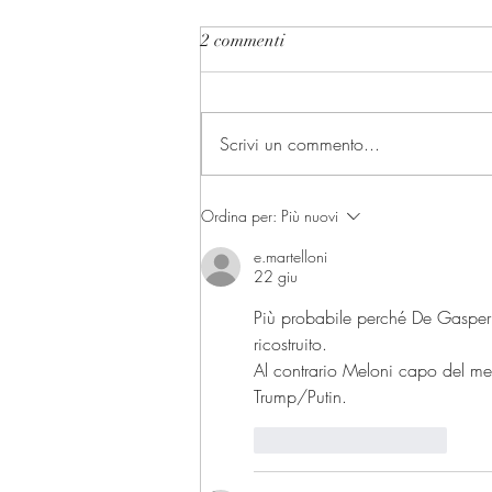
2 commenti
Scrivi un commento...
I presidenti delle Camere e la
Ordina per:
Più nuovi
Presidenza della Repubblica
e.martelloni
22 giu
Più probabile perché De Gasperi 
ricostruito.
Al contrario Meloni capo del me
Trump/Putin.
Mi piace
Rispondi