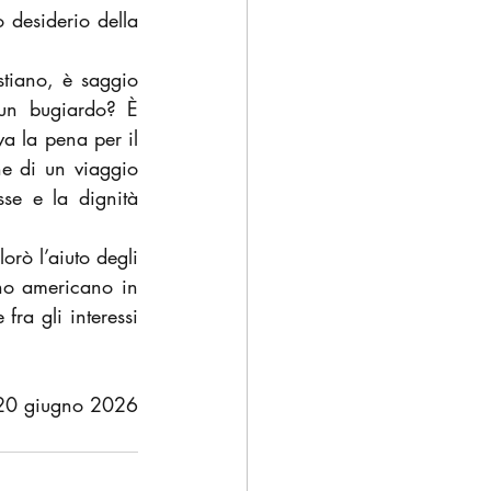
 desiderio della 
tiano, è saggio 
 un bugiardo? È 
 la pena per il 
ne di un viaggio 
sse e la dignità 
rò l’aiuto degli 
no americano in 
a gli interessi 
20 giugno 2026