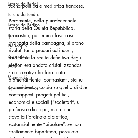
Lettera da Parigi
scena politica e mediatica francese.
Lettera da Londra
Raramente, nella pluridecennale 
Lettera da Berlino
storia della Quinta Repubblica, i 
Roma
pronostici, pur in una fase così 
avanzata della campagna, si erano 
Periscopio
rivelati tanto precari ed incerti; 
Zampate
raramente la scelta definitiva degli 
elettori era andata cristallizzandosi  
USA
su alternative fra loro tanto 
Memorabilia
diametralmente  contrastanti, sia sul 
piano ideologico sia su quello di due 
Appuntamenti
contrapposti progetti politici, 
economici e sociali (“societari”, si 
preferisce dire qui); mai come 
stavolta l’ordinata dialettica, 
sostanzialmente “bipolare”, se non 
strettamente bipartitica, postulata 