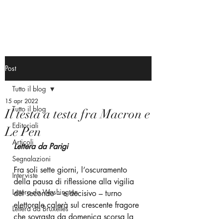
Post
Tutto il blog
15 apr 2022
Tutto il blog
Il testa a testa fra Macron e
Editoriali
Le Pen
Articoli
Lettera da Parigi 
Segnalazioni
Fra soli sette giorni, l’oscuramento 
Interviste
della pausa di riflessione alla vigilia 
Lettera da Washington
del secondo – e decisivo – turno 
elettorale calerà sul crescente fragore 
Lettera da Bruxelles
che sovrasta da domenica scorsa la 