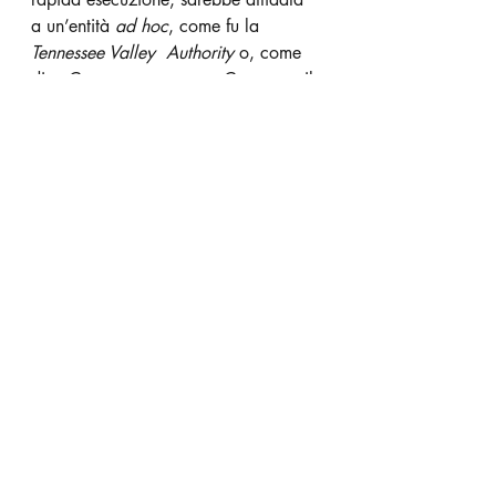
a un’entità 
ad hoc
, come fu la 
Tennessee Valley  Authority
 o, come 
dice Cassese, una nuova Cassa per il 
Mezzogiorno estesa a tutto il 
territorio nazionale.
Editoriali
Post recenti
Mostra tutti