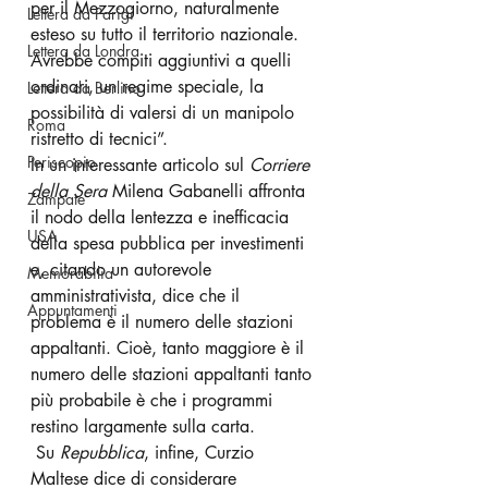
per il Mezzogiorno, naturalmente 
Lettera da Parigi
esteso su tutto il territorio nazionale. 
Lettera da Londra
Avrebbe compiti aggiuntivi a quelli 
ordinari, un regime speciale, la 
Lettera da Berlino
possibilità di valersi di un manipolo 
Roma
ristretto di tecnici”. 
Periscopio
In un interessante articolo sul 
Corriere 
della Sera
 Milena Gabanelli affronta 
Zampate
il nodo della lentezza e inefficacia 
USA
della spesa pubblica per investimenti 
e, citando un autorevole 
Memorabilia
amministrativista, dice che il 
Appuntamenti
problema è il numero delle stazioni 
appaltanti. Cioè, tanto maggiore è il 
numero delle stazioni appaltanti tanto 
più probabile è che i programmi 
restino largamente sulla carta.
 Su 
Repubblica
, infine, Curzio 
Maltese dice di considerare 