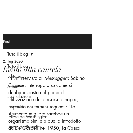
Post
Tutto il blog
27 lug 2020
Tutto il blog
Invito alla cautela
Editoriali
In un’intervista al 
Messaggero
 Sabino 
Cassese, interrogato su come si 
Articoli
debba impostare il piano di 
Segnalazioni
utilizzazione delle risorse europee, 
Interviste
risponde nei termini seguenti: “Lo 
strumento migliore sarebbe un 
Lettera da Washington
organismo simile a quello introdotto 
Lettera da Bruxelles
da De Gasperi nel 1950, la Cassa 