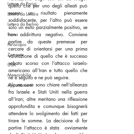
Lettera da Parigi
quello che per uno degli alleati può 
essere un risultato pienamente 
Lettera da Londra
soddisfacente, per l’altro può essere 
Lettera da Berlino
solo un esito parzialmente positivo, se 
Roma
non addirittura negativo. Conviene 
partire da queste premesse per 
Periscopio
cercare di orientarsi per una prima 
Zampate
valutazione di quello che è successo 
sabato scorso con l’attacco israelo-
USA
americano all’Iran e tutto quello che 
Memorabilia
ne è seguito e ne può seguire.
Alcune cose sono chiare nell’alleanza 
Appuntamenti
fra Israele e Stati Uniti nella guerra 
all’Iran; altre meritano una riflessione 
approfondita e comunque bisognerà 
attendere lo svolgimento dei fatti per 
tirare le somme. La decisione di far 
partire l’attacco è stata  ovviamente 