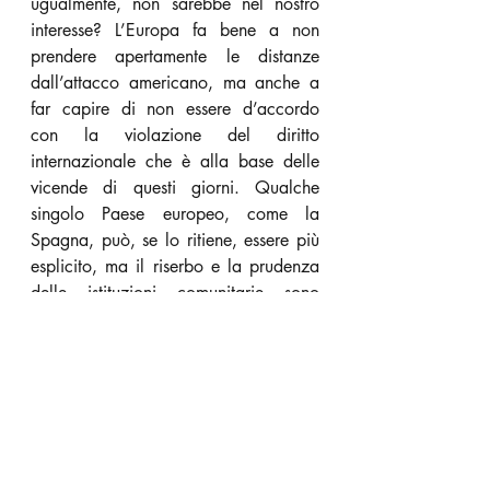
ugualmente, non sarebbe nel nostro 
interesse? L’Europa fa bene a non 
prendere apertamente le distanze 
dall’attacco americano, ma anche a 
far capire di non essere d’accordo 
con la violazione del diritto 
internazionale che è alla base delle 
vicende di questi giorni. Qualche 
singolo Paese europeo, come la 
Spagna, può, se lo ritiene, essere più 
esplicito, ma il riserbo e la prudenza 
delle istituzioni comunitarie sono 
espressione di saggezza e vanno 
apprezzate, non condannate.
Quanto all’Italia, non si può parlare 
né di prudenza, né di mediazione: 
semplicemente si registra il silenzio di 
un governo che non riesce più a 
orientarsi neppure nelle sue 