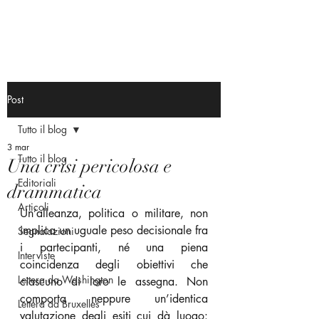
Post
Tutto il blog
3 mar
Tutto il blog
Una crisi pericolosa e
Editoriali
drammatica
Articoli
Un’alleanza, politica o militare, non 
implica un uguale peso decisionale fra 
Segnalazioni
i partecipanti, né una piena 
Interviste
coincidenza degli obiettivi che 
Lettera da Washington
ciascuno di loro le assegna. Non 
comporta neppure un’identica 
Lettera da Bruxelles
valutazione degli esiti cui dà luogo: 