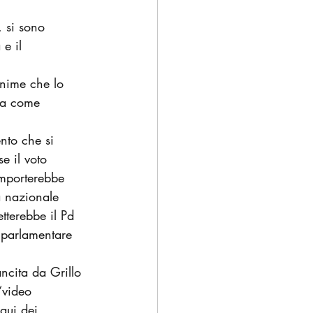
, si sono 
e il 
anime che lo 
za come 
nto che si 
e il voto 
mporterebbe 
a nazionale 
tterebbe il Pd 
parlamentare 
ancita da Grillo 
“video 
qui dei 