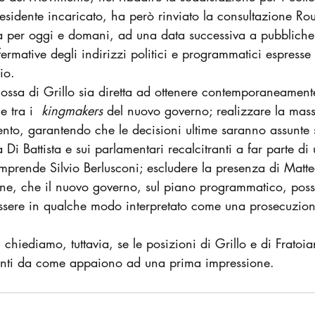
residente incaricato, ha però rinviato la consultazione Ro
ta per oggi e domani, ad una data successiva a pubbliche
rmative degli indirizzi politici e programmatici espresse 
io.
ossa di Grillo sia diretta ad ottenere contemporaneamente m
e tra i  
kingmakers 
del nuovo governo; realizzare la mass
ento, garantendo che le decisioni ultime saranno assunte
a Di Battista e sui parlamentari recalcitranti a far parte di
rende Silvio Berlusconi; escludere la presenza di Matteo 
nfine, che il nuovo governo, sul piano programmatico, poss
sere in qualche modo interpretato come una prosecuzion
 chiediamo, tuttavia, se le posizioni di Grillo e di Fratoia
tanti da come appaiono ad una prima impressione.