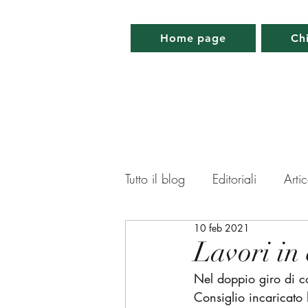
Home page
Ch
Tutto il blog
Editoriali
Artic
10 feb 2021
Lettera da Parigi
Lettera 
Lavori in 
Nel doppio giro di co
Memorabilia
Appuntamen
Consiglio incaricato 