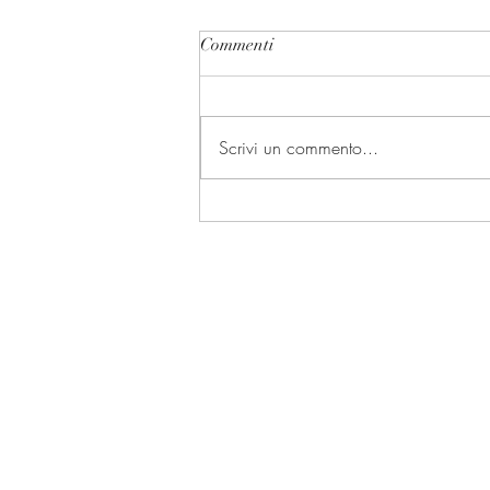
Commenti
Scrivi un commento...
I presidenti delle Camere e la
Presidenza della Repubblica