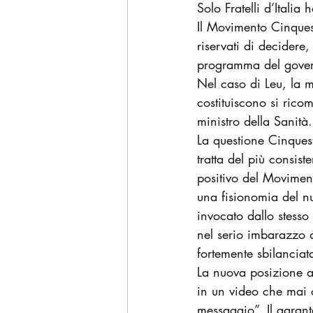
Solo Fratelli d’Italia
Il Movimento Cinquest
riservati di decidere
programma del govern
Nel caso di Leu, la m
costituiscono si ric
ministro della Sanità.
La questione Cinques
tratta del più consis
positivo del Movimen
una fisionomia del n
invocato dallo stesso 
nel serio imbarazzo
fortemente sbilanciat
La nuova posizione as
in un video che mai 
messaggio”. Il garant