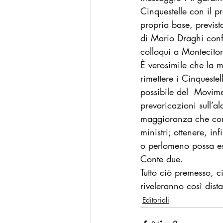
Cinquestelle con il p
propria base, previs
di Mario Draghi confe
colloqui a Montecitor
È verosimile che la m
rimettere i Cinquestell
possibile del  Movim
prevaricazioni sull’al
maggioranza che comp
ministri; ottenere, i
o perlomeno possa es
Conte due.
Tutto ciò premesso, ci
riveleranno così dis
Editoriali