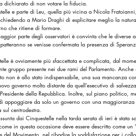
 ha dichiarato di non votare la fiducia.
elle e parte di Leu, quella più vicina a Nicola Fratoianni
, chiedendo a Mario Draghi di esplicitare meglio la natura 
o che ritiene di formare.
aggior parte degli osservatori è convinta che le diverse 
ompatteranno se venisse confermata la presenza di Speran
telle è ovviamente più sfaccettata e complicata, dal mome
tente gruppo presente nei due rami del Parlamento. Anche s
to non è allo stato indispensabile, una sua mancanza co
uovo governo molto distante da quell’esecutivo di salvezz
Presidente della Repubblica. Inoltre, sul piano politico, me
 di appoggiare da solo un governo con una maggioranza 
a sul centrodestra.
sunta dai Cinquestelle nella tarda serata di ieri è stata s
come in questa occasione deve essere descritto come un 
e del Movimento, nel ribadire la soddisfazione per i collo