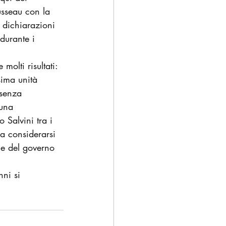
usseau con la 
 dichiarazioni 
durante i 
olti risultati: 
ima unità 
 senza 
 una 
Salvini tra i 
a considerarsi 
e del governo 
nni si 