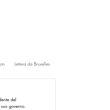
ton
Lettera da Bruxelles
Zampate
USA
dente del 
l suo governo. 