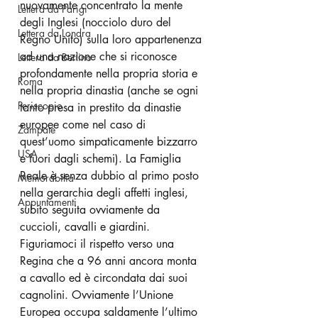
nuovamente concentrato la mente 
Lettera da Parigi
degli Inglesi (nocciolo duro del 
Lettera da Londra
Regno Unito) sulla loro appartenenza 
ad una nazione che si riconosce 
Lettera da Berlino
profondamente nella propria storia e 
Roma
nella propria dinastia (anche se ogni 
Periscopio
tanto presa in prestito da dinastie 
europee come nel caso di 
Zampate
quest’uomo simpaticamente bizzarro 
USA
e fuori dagli schemi). La Famiglia 
Reale è senza dubbio al primo posto 
Memorabilia
nella gerarchia degli affetti inglesi, 
Appuntamenti
subito seguita ovviamente da 
cuccioli, cavalli e giardini. 
Figuriamoci il rispetto verso una 
Regina che a 96 anni ancora monta 
a cavallo ed è circondata dai suoi 
cagnolini. Ovviamente l’Unione 
Europea occupa saldamente l’ultimo 