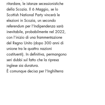
ritardare, le istanze secessionistiche 
della Scozia. Il 6 Maggio, se lo 
Scottish National Party vincerà le 
elezioni in Scozia, un secondo 
referendum per l’Indipendenza sarà 
inevitabile, probabilmente nel 2022, 
con l’inizio di una frammentazione 
del Regno Unito (dopo 300 anni di 
unione tra le quattro nazioni 
costituenti). In definitiva, permangono 
seri dubbi sul fatto che la ripresa 
inglese sia duratura. 
È comunque decisa per l’Inghilterra 
la scelta di una strategia di nicchia 
fondata sulla centralità di Londra e 
della City, sui servizi (ampiamente 
intesi) e sulla competizione fiscale, 
primariamente con l’Europa. In fondo 
un posizionamento non troppo 