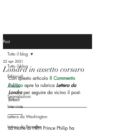
Post
Tutto il blog
22 apr 2021
Tutto il blog
Londra in assetto corsaro
Editoriali
Con questo articolo
 Il Commento 
Politico
 apre la rubrica 
Lettera da 
Articoli
Londra 
per seguire da vicino il post-
Segnalazioni
Brexit
Interviste
----------------------------------------------------------------------------------------
----------------
Lettera da Washington
Lettera da Bruxelles
La morte di HRH Prince Philip ha 