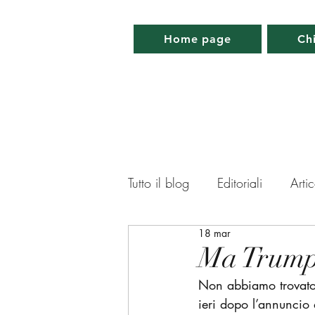
Home page
Ch
Tutto il blog
Editoriali
Artic
18 mar
Lettera da Parigi
Lettera 
Ma Trump 
Non abbiamo trovato 
Memorabilia
Appuntamen
ieri dopo l’annuncio d