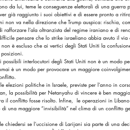
tono da lui, teme le conseguenze elettorali di una guerra p
r già raggiunto i suoi obiettivi e di essere pronto a ritira
ani non va nella direzione che Trump auspica: rischia, co
i rafforzare l’ala oltranzista del regime iraniano e di ren
ifficile pensare che lo strike israeliano abbia avuto il via 
on è escluso che ai vertici degli Stati Uniti la confusio
 posizioni.
 possibili interIocutori degli Stati Uniti non è un modo pe
emmai è un modo per provocare un maggiore coinvolgiment
nflitto.
le elezioni politiche in Israele, previste per l’anno in co
ran, la possibilità per Netanyahu di vincere è ben maggio
il conflitto fosse risolto. Infine,
 le operazioni in Libano
i una maggiore “invisibilità” nel clima di un conflitto ge
le chiedersi se l’uccisione di Larijani sia parte di una de