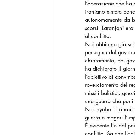
l’operazione che ha 
iraniano è stata conco
autonomamente da Isr
scorsi, Laranjani era 
al conflitto.
Noi abbiamo già scrit
perseguiti dal governo
chiaramente, del gov
ha dichiarato il gior
l’obiettivo di convinc
rovesciamento del reg
missili balistici: que
una guerra che porti 
Netanyahu  è riuscito
guerra e magari l’imp
È evidente fin dal pr
conflitto. Sa che l’o