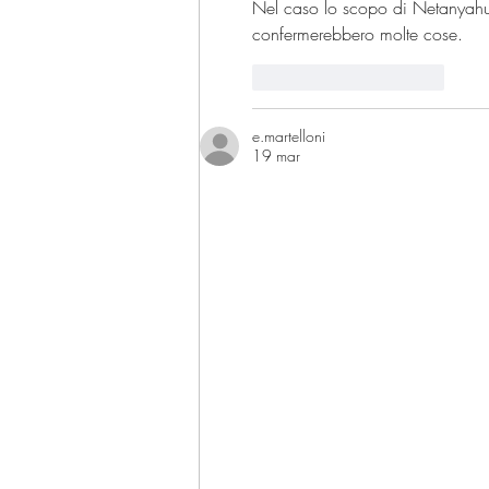
Nel caso lo scopo di Netanyahu f
confermerebbero molte cose.
Mi piace
Rispondi
e.martelloni
19 mar