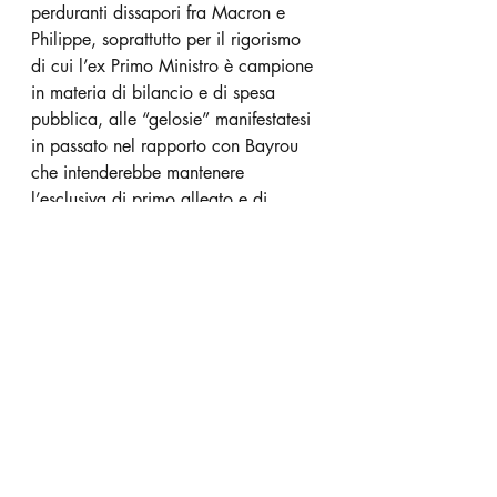
perduranti dissapori fra Macron e 
Philippe, soprattutto per il rigorismo 
di cui l’ex Primo Ministro è campione 
in materia di bilancio e di spesa 
pubblica, alle “gelosie” manifestatesi 
in passato nel rapporto con Bayrou 
che intenderebbe mantenere 
l’esclusiva di primo alleato e di 
“padre nobile” della “macronie”; sino 
alle divisive ripercussioni che un 
siffatto allargamento della 
maggioranza presidenziale potrebbe 
avere sull’ancora fragile 
“corporatura” di “En Marche”, in 
particolare sul piano della futura  
“leadership”, specie in Parlamento,  
di una alleanza più ampia e più 
orientata a destra.
Tuttavia, al primo grande raduno – 