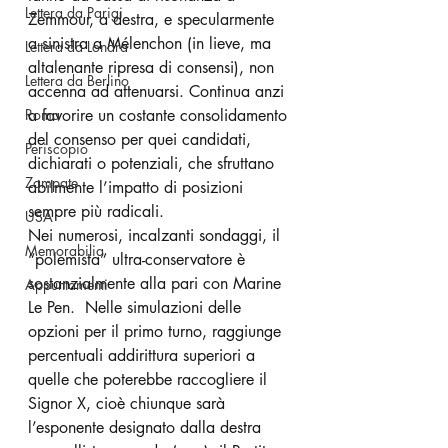
Lettera da Parigi
Zemmour, a destra, e specularmente 
a sinistra a Mélenchon (in lieve, ma 
Lettera da Londra
altalenante ripresa di consensi), non 
Lettera da Berlino
accenna ad attenuarsi. Continua anzi 
Roma
a favorire un costante consolidamento 
del consenso per quei candidati, 
Periscopio
dichiarati o potenziali, che sfruttano 
Zampate
abilmente l’impatto di posizioni 
sempre più radicali. 
USA
Nei numerosi, incalzanti sondaggi, il 
Memorabilia
“polemista” ultra-conservatore è 
sostanzialmente alla pari con Marine 
Appuntamenti
Le Pen.  Nelle simulazioni delle 
opzioni per il primo turno, raggiunge 
percentuali addirittura superiori a 
quelle che poterebbe raccogliere il 
Signor X, cioè chiunque sarà 
l’esponente designato dalla destra 