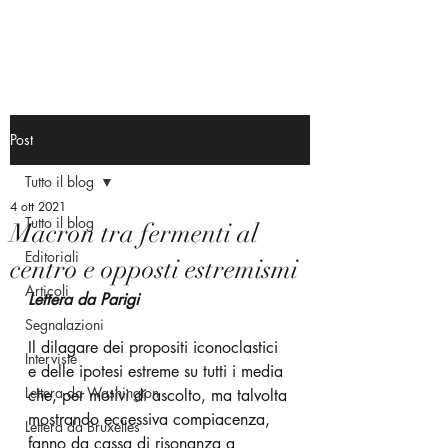
Post
Tutto il blog
4 ott 2021
Tutto il blog
Macron tra fermenti al
Editoriali
centro e opposti estremismi
Articoli
Lettera da Parigi
Segnalazioni
Il dilagare dei propositi iconoclastici 
Interviste
e delle ipotesi estreme su tutti i media 
Lettera da Washington
che, per motivi di ascolto, ma talvolta 
mostrando eccessiva compiacenza, 
Lettera da Bruxelles
fanno da cassa di risonanza a 