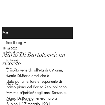
Post
Tutto il blog
19 set 2020
Tutto il blog
Mario Di Bartolomei: un
Editoriali
ricordo
Articoli
È morto venerdì, all’età di 89 anni, 
Mario Di Bartolomei che è 
Segnalazioni
stato parlamentare e  esponente di 
Interviste
primo piano del Partito Repubblicano 
Lettera da Washington
Italiano a partire dagli anni Sessanta.
Mario Di Bartolomei era nato a 
Lettera da Bruxelles
Supino il 17 maggio 1931 