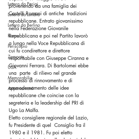
Lettera da Parigi
provenendo da una famiglia dei 
Castelli Romani di antiche  tradizioni 
Lettera da Londra
repubblicane. Entrato giovanissimo 
Lettera da Berlino
nella Federazione Giovanile 
Roma
Repubblicana e poi nel Partito lavorò 
a lungo nella Voce Repubblicana di 
Periscopio
cui fu condirettore e direttore 
Zampate
responsabile con Giuseppe Ciranna e 
Giovanni Ferrara. Di Bartolomei ebbe 
USA
una  parte  di rilievo nel grande 
Memorabilia
processo di rinnovamento e di 
ammodernamento delle idee 
Appuntamenti
repubblicane che coincise con la 
segreteria e la leadership del PRI di 
Ugo La Malfa. 
Eletto consigliere regionale del Lazio, 
fu Presidente di quel  Consiglio fra il 
1980 e il 1981. Fu poi eletto 