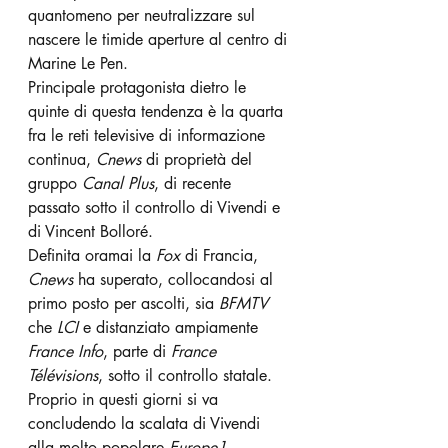
quantomeno per neutralizzare sul 
nascere le timide aperture al centro di 
Marine Le Pen.
Principale protagonista dietro le 
quinte di questa tendenza è la quarta 
fra le reti televisive di informazione 
continua, 
Cnews
 di proprietà del 
gruppo 
Canal Plus
, di recente 
passato sotto il controllo di Vivendi e 
di Vincent Bolloré.
Definita oramai la 
Fox
 di Francia, 
Cnews 
ha superato, collocandosi al 
primo posto per ascolti, sia 
BFMTV
che 
LCI 
e distanziato ampiamente 
France Info
, parte di 
France 
Télévisions
, sotto il controllo statale.
Proprio in questi giorni si va 
concludendo la scalata di Vivendi 
alla molto popolare 
Europe1
, 