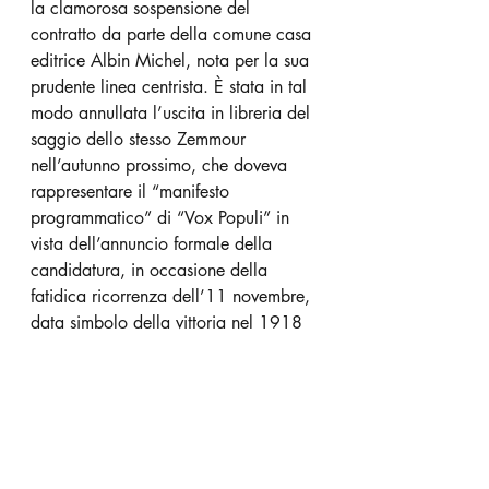
la clamorosa sospensione del 
contratto da parte della comune casa 
editrice Albin Michel, nota per la sua 
prudente linea centrista. È stata in tal 
modo annullata l’uscita in libreria del 
saggio dello stesso Zemmour 
nell’autunno prossimo, che doveva 
rappresentare il “manifesto 
programmatico” di “Vox Populi” in 
vista dell’annuncio formale della 
candidatura, in occasione della 
fatidica ricorrenza dell’11 novembre, 
data simbolo della vittoria nel 1918 
della grande Francia di Clémenceau. 
Se de Villiers, per solidarietà, si è 
polemicamente auto-sospeso da Albin 
Michel (che aveva in catalogo il suo 
prossimo scritto) non mancano, anche 
nel campo dei suoi sostenitori, quelli 