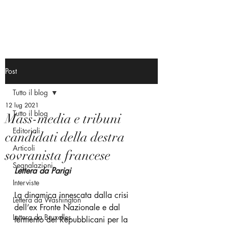
Post
Tutto il blog
12 lug 2021
Tutto il blog
Mass-media e tribuni
Editoriali
candidati della destra
Articoli
sovranista francese
Segnalazioni
Lettera da Parigi
Interviste
La dinamica innescata dalla crisi 
Lettera da Washington
dell’ex Fronte Nazionale e dal 
Lettera da Bruxelles
fermento dei Repubblicani per la 