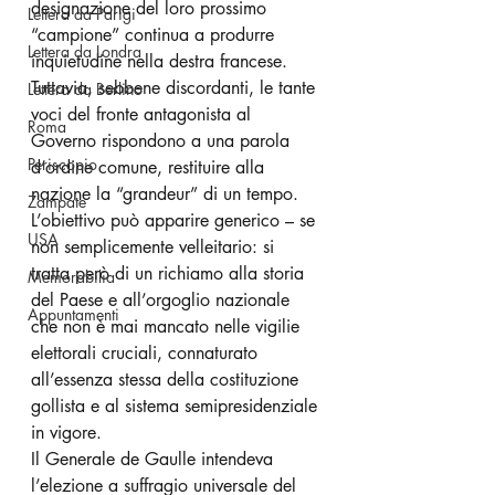
designazione del loro prossimo 
Lettera da Parigi
“campione” continua a produrre 
Lettera da Londra
inquietudine nella destra francese. 
Tuttavia, sebbene discordanti, le tante 
Lettera da Berlino
voci del fronte antagonista al 
Roma
Governo rispondono a una parola 
Periscopio
d’ordine comune, restituire alla 
nazione la “grandeur” di un tempo.
Zampate
L’obiettivo può apparire generico – se 
USA
non semplicemente velleitario: si 
tratta però di un richiamo alla storia 
Memorabilia
del Paese e all’orgoglio nazionale 
Appuntamenti
che non è mai mancato nelle vigilie 
elettorali cruciali, connaturato 
all’essenza stessa della costituzione 
gollista e al sistema semipresidenziale 
in vigore.
Il Generale de Gaulle intendeva 
l’elezione a suffragio universale del 