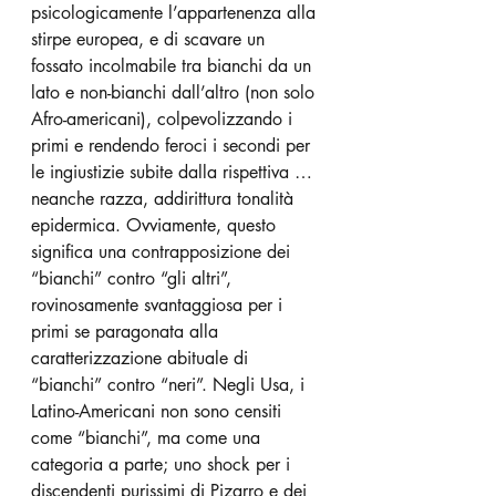
psicologicamente l’appartenenza alla 
stirpe europea, e di scavare un 
fossato incolmabile tra bianchi da un 
lato e non-bianchi dall’altro (non solo 
Afro-americani), colpevolizzando i 
primi e rendendo feroci i secondi per 
le ingiustizie subite dalla rispettiva … 
neanche razza, addirittura tonalità 
epidermica. Ovviamente, questo 
significa una contrapposizione dei 
“bianchi” contro “gli altri”, 
rovinosamente svantaggiosa per i 
primi se paragonata alla 
caratterizzazione abituale di 
“bianchi” contro “neri”. Negli Usa, i 
Latino-Americani non sono censiti 
come “bianchi”, ma come una 
categoria a parte; uno shock per i 
discendenti purissimi di Pizarro e dei 