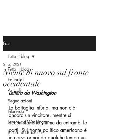
Post
Tutto il blog
2 lug 2021
Tutto il blog
Niente di nuovo sul fronte
Editoriali
occidentale
Articoli
Lettera da Washington
Segnalazioni
La battaglia infuria, ma non c’è 
Interviste
ancora un vincitore, mentre si 
Lettera da Washington
accumulano le vittime da entrambi le 
parti. Sul fronte politico americano è 
Lettera da Bruxelles
in corso ormai da qualche tempo un 