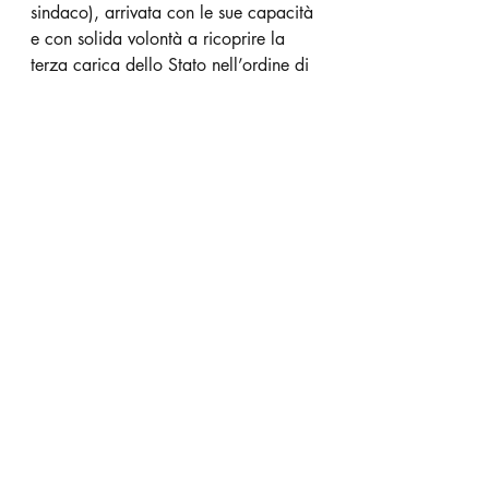
sindaco), arrivata con le sue capacità 
e con solida volontà a ricoprire la 
terza carica dello Stato nell’ordine di 
successione - ma la seconda in termini 
di potere, spesso ex-aequo con chi 
ricopre la prima. Nancy Pelosi ha 
preso decisioni cruciali nel periodo 
trumpiano, non sempre plebiscitarie, 
ma fondate e responsabili - comprese 
quelle che hanno condotto al doppio 
“impeachment” di Trump, fatto senza 
precedenti nella storia. 
Ieri ha preso un'altra grande 
decisione: ha iniziato a formare il 
“panel” parlamentare bipartitico che 
condurrà l’inchiesta sulla rivolta del 6 
gennaio al Campidoglio, cosa che 
dall’altra parte dell’aula (per non 
parlare di quella del Senato) provoca 