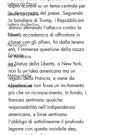
Lettera da Parigi
aspro scontro su un tema centrale per 
la democrazia del paese. Seguendo 
Lettera da Londra
la bandiera di Trump, i Repubblicani 
Lettera da Berlino
stanno sferrando l’attacco contro la 
Roma
libertà accademica di affrontare in 
classe con gli allievi, fin dalla tenera 
Periscopio
età, l’immensa questione della razza 
Zampate
in America. 
La Statua della Libertà, a New York, 
USA
non fu un’idea americana ma un 
Memorabilia
regalo della Francia, e viene da 
chiedersi se non fosse un incitamento 
Appuntamenti
più che un riconoscimento. In fondo, i 
francesi sentivano qualche 
responsabilità nell’indipendenza 
americana, e forse sentivano 
l’obbligo di sottolinearne il profondo 
legame con questa invisibile dea, 