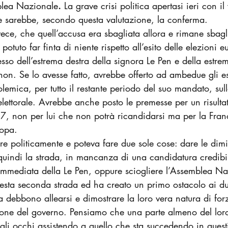
mblea Nazionale
.
La grave
crisi politica apertasi ieri
con il
e sarebbe,
secondo questa valutazione, la conferma.
nvece, che quell’accusa era sbagliata allora e rimane sbagl
tuto far finta di niente rispetto all’esito delle elezioni 
sso dell’estrema destra della signora Le Pen e della estrem
. Se lo avesse fatto, avrebbe offerto ad ambedue gli estr
olemica, per tutto il restante periodo del suo mandato, sul
o elettorale. Avrebbe anche posto le premesse per un risulta
7, non per lui che non potrà ricandidarsi ma per la Fran
ropa.
 politicamente e poteva fare due sole cose: dare le dimis
uindi la strada, in mancanza di una candidatura credibil
ia immediata della Le Pen, oppure sciogliere l’Assemblea N
uesta seconda strada ed ha creato un primo ostacolo ai du
ra debbono allearsi e dimostrare la loro vera natura di for
ione del governo. Pensiamo che una parte almeno del loro 
li occhi assistendo a quello che sta succedendo in questi