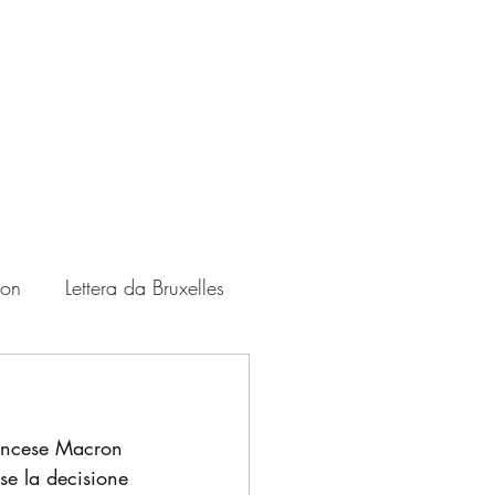
ton
Lettera da Bruxelles
Zampate
USA
rancese Macron 
se la decisione 