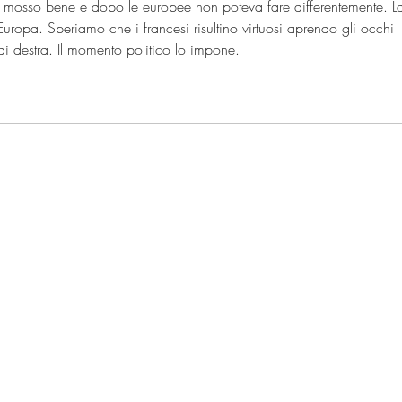
è mosso bene e dopo le europee non poteva fare differentemente. L
uropa. Speriamo che i francesi risultino virtuosi aprendo gli occhi 
 di destra. Il momento politico lo impone.
Il Commento Politico