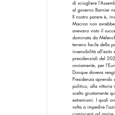
di sciogliere l’Asse
al governo Barnier n
Il nostro parere è, i
Macron non avrebbe po
avevano visto il succe
dominata da Mélenchon
terreno facile della p
insensibilità all'esit
presidenziali del 202
ovviamente, per l’Eu
Dunque doveva reagire
Presidenza aprendo q
politico, alla vittor
scelto giustamente q
estremismi. I quali o
volta a impedire l’az
comincerà ad aprire g