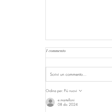
1 commento
Scrivi un commento...
I presidenti delle Camere e la
Ordina per:
Più nuovi
Presidenza della Repubblica
e.martelloni
08 dic 2024