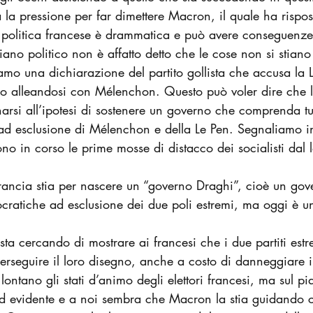
 la pressione per far dimettere Macron, il quale ha rispos
i politica francese è drammatica e può avere conseguen
iano politico non è affatto detto che le cose non si stia
amo una dichiarazione del partito gollista che accusa la 
rno alleandosi con Mélenchon. Questo può voler dire che l
rsi all’ipotesi di sostenere un governo che comprenda tut
 ad esclusione di Mélenchon e della Le Pen. Segnaliamo in
sono in corso le prime mosse
di distacco dei socialisti dal 
rancia stia per nascere un “governo Draghi”, cioè un gov
ocratiche ad esclusione dei due poli estremi, ma oggi è un
ta cercando di mostrare ai francesi che i due partiti estr
 perseguire il loro disegno, anche a costo di danneggiare i
 lontano gli stati d’animo degli elettori francesi, ma sul pi
ed evidente e a noi sembra che Macron la stia guidando 