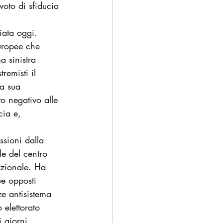
 voto di sfiducia 
iata oggi. 
europee che 
a sinistra 
emisti il 
la sua 
to negativo alle 
cia e, 
sioni dalla 
e del centro 
azionale. Ha 
e opposti 
ze antisistema 
elettorato 
 giorni.