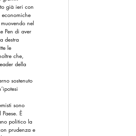
to già ieri con 
ze economiche 
no muovendo nel 
Le Pen di aver 
a destra 
te le 
oltre
che, 
leader della 
erno sostenuto 
’ipotesi 
emisti sono 
l Paese. È 
ano politico la 
con prudenza e 