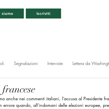
i siamo
Iscriviti
oli
Segnalazioni
Interviste
Lettera da Washing
da Londra
Lettera da Berlino
Roma
Periscopio
i francese
 ma anche nei commenti italiani, l’accusa al Presidente f
ti
n errore quando,
all’indomani delle elezioni europee, pre