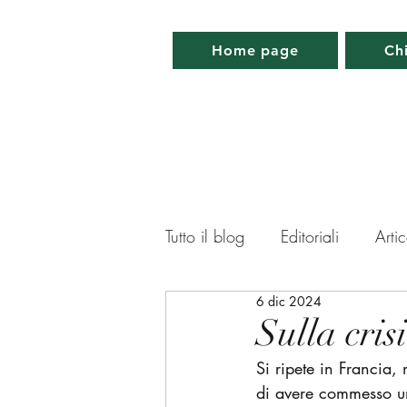
Home page
Ch
Tutto il blog
Editoriali
Artic
6 dic 2024
Lettera da Parigi
Lettera 
Sulla cris
Si ripete in Francia,
Memorabilia
Appuntamen
di avere commesso u