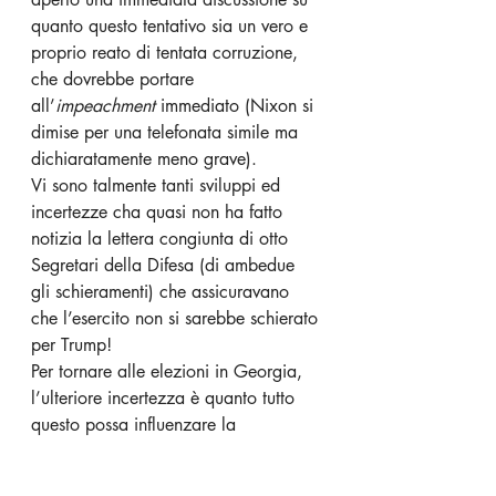
quanto questo tentativo sia un vero e 
proprio reato di tentata corruzione, 
che dovrebbe portare 
all’
impeachment 
immediato (Nixon si 
dimise per una telefonata simile ma 
dichiaratamente meno grave).
Vi sono talmente tanti sviluppi ed 
incertezze cha quasi non ha fatto 
notizia la lettera congiunta di otto 
Segretari della Difesa (di ambedue 
gli schieramenti) che assicuravano 
che l’esercito non si sarebbe schierato 
per Trump!
Per tornare alle elezioni in Georgia, 
l’ulteriore incertezza è quanto tutto 
questo possa influenzare la 
partecipazione al voto (che 
ricordiamo è stata da record nelle 