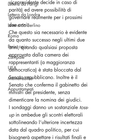
vicepresidente decide in caso di 
Lettera da Parigi
parità) ed avere possibilità di 
Lettera da Londra
governare realmente per i prossimi 
due anni.
Lettera da Berlino
Che questo sia necessario è evidente 
Roma
da quanto successo negli ultimi due 
Periscopio
anni, quando qualsiasi proposta 
approvata dalla camera dei 
Zampate
rappresentanti (a maggioranza 
USA
democratica) è stata bloccata dal 
Senato repubblicano. Inoltre è il 
Memorabilia
Senato che conferma il gabinetto dei 
Appuntamenti
ministri del presidente, senza 
dimenticare la nomina dei giudici.
I sondaggi danno un sostanziale 
toss-
up
 in ambedue gli scontri elettorali 
sottolineando l’ulteriore incertezza 
data dal quadro politico, per cui 
bisognerà aspettare i risultati finali e 