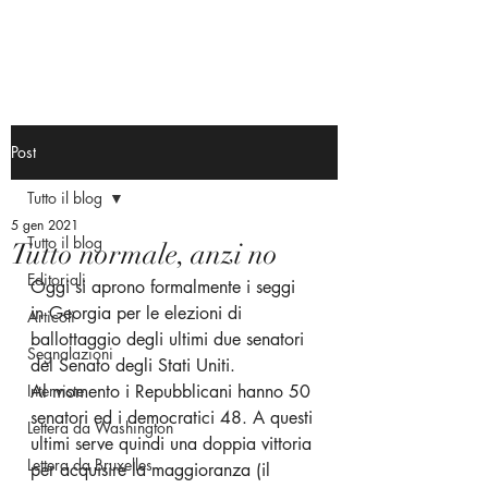
Post
Tutto il blog
5 gen 2021
Tutto il blog
Tutto normale, anzi no
Editoriali
Oggi si aprono formalmente i seggi 
in Georgia per le elezioni di 
Articoli
ballottaggio degli ultimi due senatori 
Segnalazioni
del Senato degli Stati Uniti.
Interviste
Al momento i Repubblicani hanno 50 
senatori ed i democratici 48. A questi 
Lettera da Washington
ultimi serve quindi una doppia vittoria 
Lettera da Bruxelles
per acquisire la maggioranza (il 