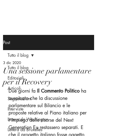
Post
Tutto il blog
3 dic 2020
Tutto il blog
Una sessione parlamentare
Editoriali
per il Recovery
Articoli
Due giorni fa 
Il Commento Politico 
ha 
auspicato che la discussione 
Segnalazioni
parlamentare sul Bilancio e le 
Interviste
proposte relative al Piano italiano per 
Lettera da Washington
l’impiego delle risorse del Next 
Generation Eu restassero separati. E 
Lettera da Bruxelles
che il progetto italiano fosse oggetto 