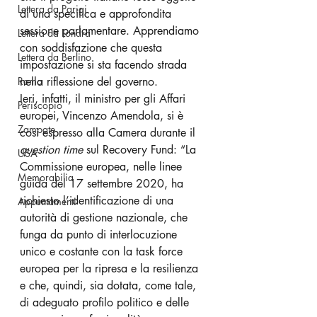
Lettera da Parigi
di una specifica e approfondita 
sessione parlamentare. Apprendiamo 
Lettera da Londra
con soddisfazione che questa 
Lettera da Berlino
impostazione si sta facendo strada 
Roma
nella riflessione del governo. 
Ieri, infatti, il ministro per gli Affari 
Periscopio
europei, Vincenzo Amendola, si è 
Zampate
così espresso alla Camera durante il 
question time
 sul Recovery Fund: “La 
USA
Commissione europea, nelle linee 
Memorabilia
guida del 17 settembre 2020, ha 
richiesto l’identificazione di una 
Appuntamenti
autorità di gestione nazionale, che 
funga da punto di interlocuzione 
unico e costante con la task force 
europea per la ripresa e la resilienza 
e che, quindi, sia dotata, come tale, 
di adeguato profilo politico e delle 